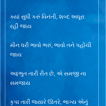
ક્યાં સુધી કરું વિનંતી, શબ્દ અધૂરા
રહી જાય
મૌન ધરી ભાવો ભરું, ભાવો તને પહોંચી
જાય
અદ્દભુત તારી રીત છે, એ સમજી ના
સમજાય
કૃપા તારી જ્યારે ઊતરે, ભાગ્ય એનું