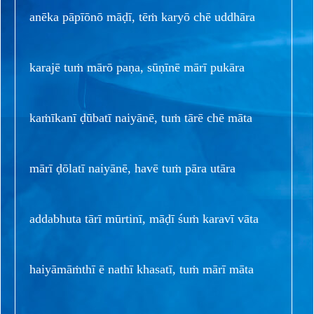
anēka pāpīōnō māḍī, tēṁ karyō chē uddhāra
karajē tuṁ mārō paṇa, sūṇīnē mārī pukāra
kaṁīkanī ḍūbatī naiyānē, tuṁ tārē chē māta
mārī ḍōlatī naiyānē, havē tuṁ pāra utāra
addabhuta tārī mūrtinī, māḍī śuṁ karavī vāta
haiyāmāṁthī ē nathī khasatī, tuṁ mārī māta