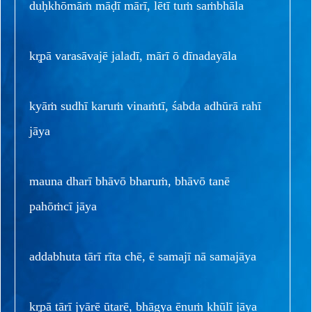
duḥkhōmāṁ māḍī mārī, lētī tuṁ saṁbhāla
kr̥pā varasāvajē jaladī, mārī ō dīnadayāla
kyāṁ sudhī karuṁ vinaṁtī, śabda adhūrā rahī
jāya
mauna dharī bhāvō bharuṁ, bhāvō tanē
pahōṁcī jāya
addabhuta tārī rīta chē, ē samajī nā samajāya
kr̥pā tārī jyārē ūtarē, bhāgya ēnuṁ khūlī jāya