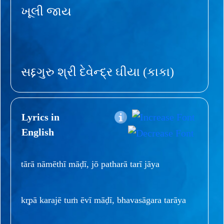
ખૂલી જાય
સદ્દગુરુ શ્રી દેવેન્દ્ર ઘીયા (કાકા)
Lyrics in
English
tārā nāmēthī māḍī, jō patharā tarī jāya
kr̥pā karajē tuṁ ēvī māḍī, bhavasāgara tarāya