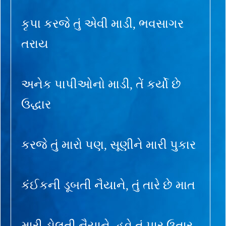
કૃપા કરજે તું એવી માડી, ભવસાગર
તરાય
અનેક પાપીઓનો માડી, તેં કર્યો છે
ઉદ્ધાર
કરજે તું મારો પણ, સૂણીને મારી પુકાર
કંઈકની ડૂબતી નૈયાને, તું તારે છે માત
મારી ડોલતી નૈયાને, હવે તું પાર ઉતાર