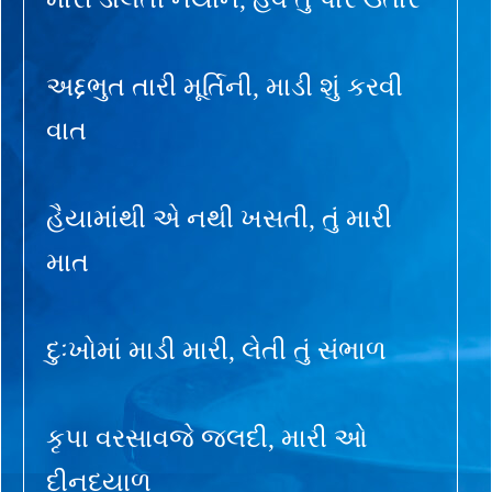
અદ્દભુત તારી મૂર્તિની, માડી શું કરવી
વાત
હૈયામાંથી એ નથી ખસતી, તું મારી
માત
દુઃખોમાં માડી મારી, લેતી તું સંભાળ
કૃપા વરસાવજે જલદી, મારી ઓ
દીનદયાળ