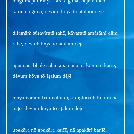
māgī māphī rahyā karatā gunā, dējē buddhi
karīē nā gunā, dēvuṁ hōya tō āṭaluṁ dējē
dilamāṁ śūravīratā rahē, kāyaratā amārāthī dūra
rahē, dēvuṁ hōya tō āṭaluṁ dējē
apamāna bhalē sahīē apamāna nā kōīnuṁ karīē,
dēvuṁ hōya tō āṭaluṁ dējē
māyāmāṁthī haṭī nathī dr̥ṣṭi dr̥ṣṭimāṁthī tuṁ nā
haṭē, dēvuṁ hōya tō āṭaluṁ dējē
upakāra nē upakāra karīē, nā apakārī banīē,