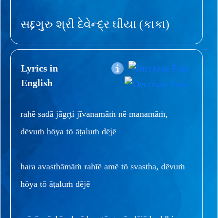
સદ્દગુરુ શ્રી દેવેન્દ્ર ઘીયા (કાકા)
Lyrics in
English
rahē sadā jāgr̥ti jīvanamāṁ nē manamāṁ,
dēvuṁ hōya tō āṭaluṁ dējē
hara avasthāmāṁ rahīē amē tō svastha, dēvuṁ
hōya tō āṭaluṁ dējē