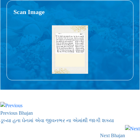
Scan Image
Previous Bhajan
ડૂબ્યા હતા ઘેનમાં એવા જીવનભર ના એમાંથી જાગી શક્યા
Next Bhajan