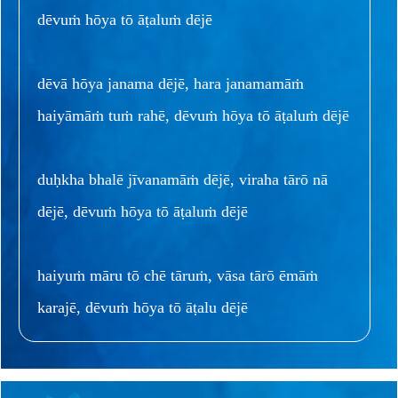
dēvuṁ hōya tō āṭaluṁ dējē
dēvā hōya janama dējē, hara janamamāṁ
haiyāmāṁ tuṁ rahē, dēvuṁ hōya tō āṭaluṁ dējē
duḥkha bhalē jīvanamāṁ dējē, viraha tārō nā
dējē, dēvuṁ hōya tō āṭaluṁ dējē
haiyuṁ māru tō chē tāruṁ, vāsa tārō ēmāṁ
karajē, dēvuṁ hōya tō āṭalu dējē