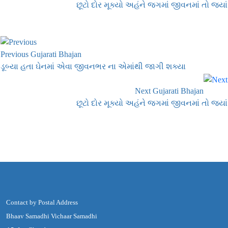
છૂટો દોર મૂક્યો અહંને જગમાં જીવનમાં તો જ્યાં
Previous Gujarati Bhajan
ડૂબ્યા હતા ઘેનમાં એવા જીવનભર ના એમાંથી જાગી શક્યા
Next Gujarati Bhajan
છૂટો દોર મૂક્યો અહંને જગમાં જીવનમાં તો જ્યાં
Contact by Postal Address
Bhaav Samadhi Vichaar Samadhi