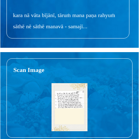
kara nā vāta bījānī, tāruṁ mana paṇa rahyuṁ
sāthē nē sāthē manavā - samajī...
Scan Image