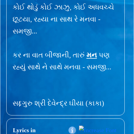
કોઈ થોડું કોઈ ઝાઝુ, કોઈ અધવચ્ચે
છૂટયા, રહ્યા ના સાથ રે મનવા -
સમજી...
કર ના વાત બીજાની, તારું
મન
પણ
રહ્યું સાથે ને સાથે મનવા - સમજી...
સદ્દગુરુ શ્રી દેવેન્દ્ર ઘીયા (કાકા)
Lyrics in