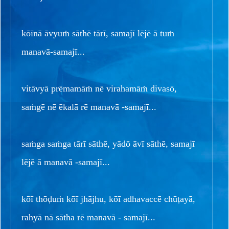
kōīnā āvyuṁ sāthē tārī, samajī lējē ā tuṁ
manavā-samajī...
vitāvyā prēmamāṁ nē virahamāṁ divasō,
saṁgē nē ēkalā rē manavā -samajī...
saṁga saṁga tārī sāthē, yādō āvī sāthē, samajī
lējē ā manavā -samajī...
kōī thōḍuṁ kōī jhājhu, kōī adhavaccē chūṭayā,
rahyā nā sātha rē manavā - samajī...