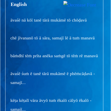
English
āvaśē nā kōī tanē tārā mukāmē tō chōḍavā
chē jīvananō tō ā sāra, samajī lē ā tuṁ manavā
bāṁdhī tēṁ prīta anēka saṁgē tō tēṁ rē manavā
āvaśē śuṁ ē tanē tārā mukāmē ē phēṁcāḍavā -
samajī...
kēṭa kēṭalī vāra āvyō tuṁ ēkalō cālyō ēkalō -
samajī...