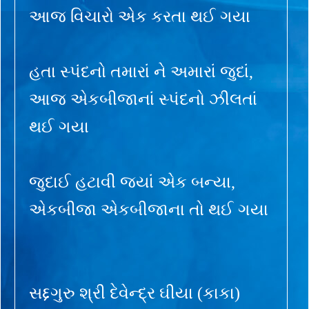
આજ વિચારો એક કરતા થઈ ગયા
હતા સ્પંદનો તમારાં ને અમારાં જુદાં,
આજ એકબીજાનાં સ્પંદનો ઝીલતાં
થઈ ગયા
જુદાઈ હટાવી જ્યાં એક બન્યા,
એકબીજા એકબીજાના તો થઈ ગયા
સદ્દગુરુ શ્રી દેવેન્દ્ર ઘીયા (કાકા)