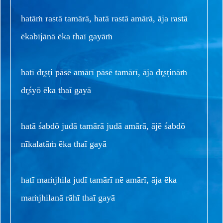
hatāṁ rastā tamārā, hatā rastā amārā, āja rastā
ēkabījānā ēka thaī gayāṁ
hatī dr̥ṣṭi pāsē amārī pāsē tamārī, āja dr̥ṣṭināṁ
dr̥śyō ēka thaī gayā
hatā śabdō judā tamārā judā amārā, ājē śabdō
nīkalatāṁ ēka thaī gayā
hatī maṁjhila judī tamārī nē amārī, āja ēka
maṁjhilanā rāhī thaī gayā