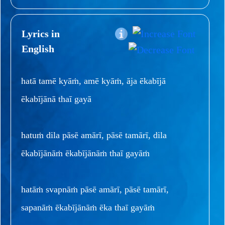
Lyrics in
English
hatā tamē kyāṁ, amē kyāṁ, āja ēkabījā
ēkabījānā thaī gayā
hatuṁ dila pāsē amārī, pāsē tamārī, dila
ēkabījānāṁ ēkabījānāṁ thaī gayāṁ
hatāṁ svapnāṁ pāsē amārī, pāsē tamārī,
sapanāṁ ēkabījānāṁ ēka thaī gayāṁ