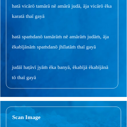
hatā vicārō tamārā nē amārā judā, āja vicārō ēka
karatā thaī gayā
hatā spaṁdanō tamārāṁ nē amārāṁ judāṁ, āja
ēkabījānāṁ spaṁdanō jhīlatāṁ thaī gayā
judāī haṭāvī jyāṁ ēka banyā, ēkabījā ēkabījānā
tō thaī gayā
Scan Image