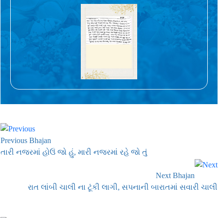
Previous Bhajan
તારી નજરમાં હોઉં જો હું, મારી નજરમાં રહે જો તું
Next Bhajan
રાત લાંબી ચાલી ના ટૂંકી લાગી, સપનાની બારાતમાં સવારી ચાલી