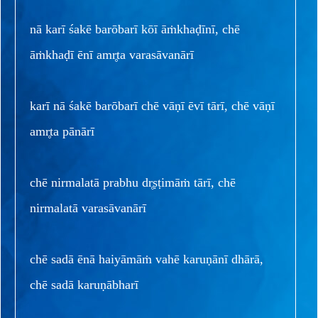
nā karī śakē barōbarī kōī āṁkhaḍīnī, chē
āṁkhaḍī ēnī amr̥ta varasāvanārī
karī nā śakē barōbarī chē vāṇī ēvī tārī, chē vāṇī
amr̥ta pānārī
chē nirmalatā prabhu dr̥ṣṭimāṁ tārī, chē
nirmalatā varasāvanārī
chē sadā ēnā haiyāmāṁ vahē karuṇānī dhārā,
chē sadā karuṇābharī