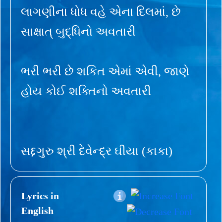
લાગણીના ધોધ વહે એના દિલમાં, છે
સાક્ષાત્ બુદ્ધિનો અવતારી
ભરી ભરી છે શકિત એમાં એવી, જાણે
હોય કોઈ શક્તિનો અવતારી
સદ્દગુરુ શ્રી દેવેન્દ્ર ઘીયા (કાકા)
Lyrics in
English