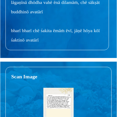
lāgaṇīnā dhōdha vahē ēnā dilamāṁ, chē sākṣāt
buddhinō avatārī
bharī bharī chē śakita ēmāṁ ēvī, jāṇē hōya kōī
śaktinō avatārī
Scan Image