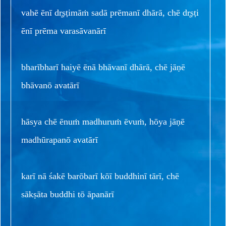
vahē ēnī dr̥ṣṭimāṁ sadā prēmanī dhārā, chē dr̥ṣṭi
ēnī prēma varasāvanārī
bharībharī haiyē ēnā bhāvanī dhārā, chē jāṇē
bhāvanō avatārī
hāsya chē ēnuṁ madhuruṁ ēvuṁ, hōya jāṇē
madhūrapanō avatārī
karī nā śakē barōbarī kōī buddhinī tārī, chē
sākṣāta buddhi tō āpanārī