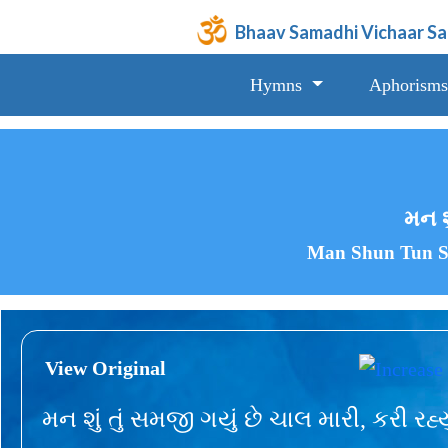
Bhaav Samadhi Vichaar S
Hymns
Aphorisms
મન શ
Man Shun Tun S
View Original
મન શું તું સમજી ગયું છે ચાલ મારી, કરી રહ્ય