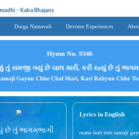
amadhi
-
Kaka Bhajans
Durga Namavali
Devotee Experiences
Abou
Hymn No. 9346
ું તું સમજી ગયું છે ચાલ મારી, કરી રહ્યું છે તું ભાગ
amaji Gayun Chhe Chal Mari, Kari Rahyun Chhe T
Lyrics in English
ું છે તું ભાગમભાગી
mana śuṁ tuṁ samajī gayu