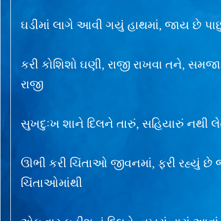
ઘડીમાં લાગે આવી ગયું હાથમાં, જાય છે પાછ
કરી કોશિશો ઘણી, રાજી રાખવા તને, સમજાતું
રાજી
સુખદુઃખ શાને દિલને તારું, સહિયારું નથી લેત
ઊભી કરી ચિંતાઓ જીવનમાં, ફરી રહ્યું છે 
ચિંતાઓમાંથી