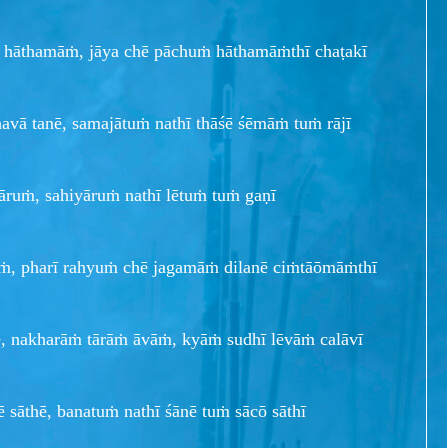
 hāthamāṁ, jāya chē pāchuṁ hāthamāṁthī chaṭakī
khavā tanē, samajātuṁ nathī thāśē śēmāṁ tuṁ rājī
āruṁ, sahiyāruṁ nathī lētuṁ tuṁ gaṇī
āṁ, pharī rahyuṁ chē jagamāṁ dilanē ciṁtāōmāṁthī
nē, nakharāṁ tārāṁ āvāṁ, kyāṁ sudhī lēvāṁ calāvī
ē sāthē, banatuṁ nathī śānē tuṁ sācō sāthī