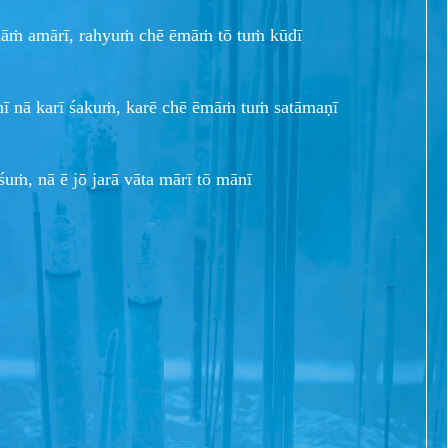
māṁ amārī, rahyuṁ chē ēmāṁ tō tuṁ kūdī
ṁī nā karī śakuṁ, karē chē ēmāṁ tuṁ satāmaṇī
śuṁ, nā ē jō jarā vāta mārī tō mānī