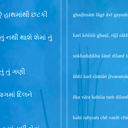
ું હાથમાંથી છટકી
ghaḍīmāṁ lāgē āvī gayuṁ
karī kōśiśō ghaṇī, rājī rā
 નથી થાશે શેમાં તું
sukhaduḥkha śānē dilanē t
ું તું ગણી
ūbhī karī ciṁtāō jīvanam
જગમાં દિલને
ēka vāra kahīśa tuṁ dila
kahī rahyuṁ chē vasīē chī