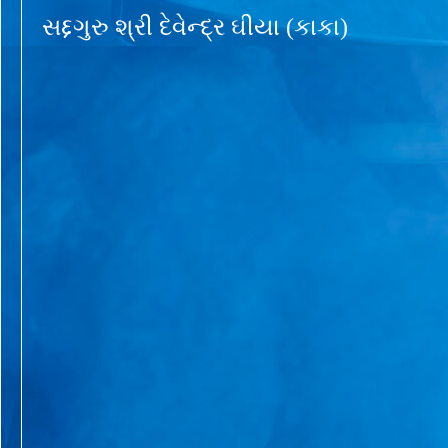
સદ્દગુરુ શ્રી દેવેન્દ્ર ઘીયા (કાકા)