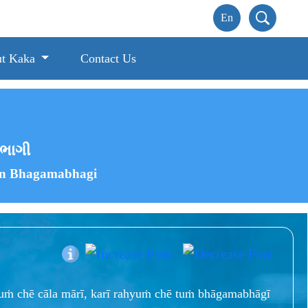
t Kaka
Contact Us
મભાગી
un Bhagamabhagi
ṁ chē cāla mārī, karī rahyuṁ chē tuṁ bhāgamabhāgī