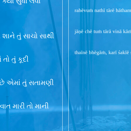
્યાં સુધી લેવાં
rahēvuṁ nathī tārē hātha
jāṇē chē tuṁ tārā vinā kā
શાને તું સાચો સાથી
thaīnē bhēgāṁ, karī śakīē 
તો તું કૂદી
ે છે એમાં તું સતામણી
વાત મારી તો માની