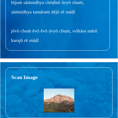
bījuṁ sāṁnidhya chōḍīnē āvyō chuṁ,
sāṁnidhya tamāruṁ dējō rē māḍī
jēvō chuṁ ēvō ēvō āvyō chuṁ, svīkāra mārō
karajō rē māḍī
Scan Image