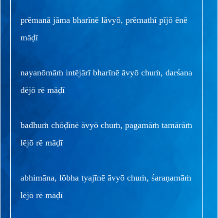
prēmanā jāma bharīnē lāvyō, prēmathī pījō ēnē
māḍī
nayanōmāṁ intējārī bharīnē āvyō chuṁ, darśana
dējō rē māḍī
badhuṁ chōḍīnē āvyō chuṁ, pagamāṁ tamārāṁ
lējō rē māḍī
abhimāna, lōbha tyajīnē āvyō chuṁ, śaraṇamāṁ
lējō rē māḍī