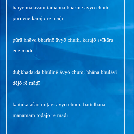
haiyē malavānī tamannā bharīnē āvyō chuṁ,
pūrī ēnē karajō rē māḍī
pūrā bhāva bharīnē āvyō chuṁ, karajō svīkāra
ēnē māḍī
duḥkhadarda bhūlīnē āvyō chuṁ, bhāna bhulāvī
dējō rē māḍī
kaṁīka āśāō miṭāvī āvyō chuṁ, baṁdhana
manamāṁ tōḍajō rē māḍī