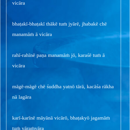
vicāra
bhaṭakī-bhaṭakī thākē tuṁ jyārē, jhabakē chē
manamāṁ ā vicāra
rahī-rahīnē paṇa manamāṁ jō, karaśē tuṁ ā
vicāra
māgē-māgē chē śuddha yatnō tārā, kacāśa rākha
nā lagāra
karī-karīnē māyānā vicārō, bhaṭakyō jagamāṁ
tuṁ vāraṁvāra