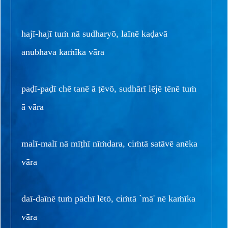
hajī-hajī tuṁ nā sudharyō, laīnē kaḍavā
anubhava kaṁīka vāra
paḍī-paḍī chē tanē ā ṭēvō, sudhārī lējē tēnē tuṁ
ā vāra
malī-malī nā mīṭhī nīṁdara, ciṁtā satāvē anēka
vāra
daī-daīnē tuṁ pāchī lētō, ciṁtā `mā' nē kaṁīka
vāra