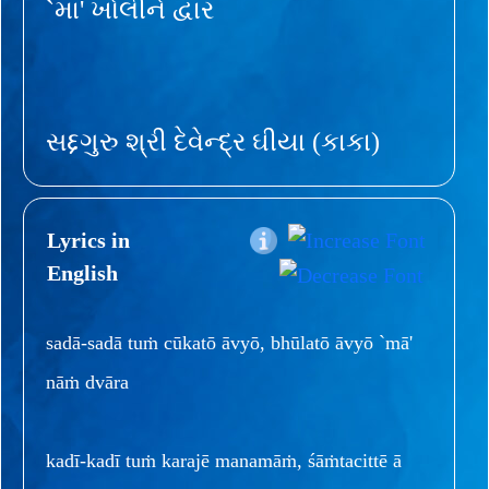
`મા' ખોલીને દ્વાર
સદ્દગુરુ શ્રી દેવેન્દ્ર ઘીયા (કાકા)
Lyrics in
English
sadā-sadā tuṁ cūkatō āvyō, bhūlatō āvyō `mā'
nāṁ dvāra
kadī-kadī tuṁ karajē manamāṁ, śāṁtacittē ā