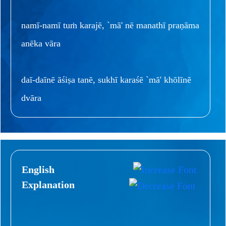
namī-namī tuṁ karajē, `mā' nē manathī praṇāma
anēka vāra
daī-daīnē āśiṣa tanē, sukhī karaśē `mā' khōlīnē
dvāra
English
Explanation