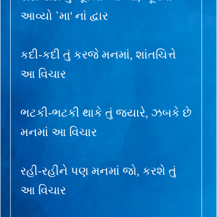
આવ્યો `મા' નાં દ્વાર
કદી-કદી તું કરજે મનમાં, શાંતચિત્તે
આ વિચાર
ભટકી-ભટકી થાકે તું જ્યારે, ઝબકે છે
મનમાં આ વિચાર
રહી-રહીને પણ મનમાં જો, કરશે તું
આ વિચાર