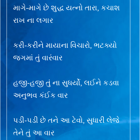
માગે-માગે છે શુદ્ધ યત્નો તારા, કચાશ
રાખ ના લગાર
કરી-કરીને માયાના વિચારો, ભટક્યો
જગમાં તું વારંવાર
હજી-હજી તું ના સુધર્યો, લઈને કડવા
અનુભવ કંઈક વાર
પડી-પડી છે તને આ ટેવો, સુધારી લેજે
તેને તું આ વાર