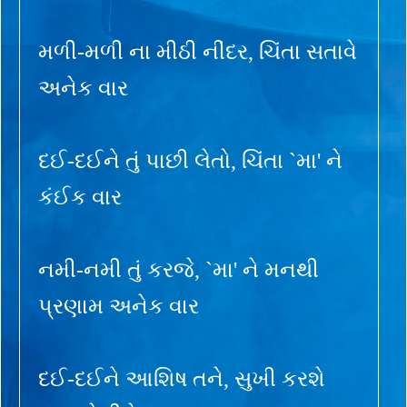
મળી-મળી ના મીઠી નીંદર, ચિંતા સતાવે
અનેક વાર
દઈ-દઈને તું પાછી લેતો, ચિંતા `મા' ને
કંઈક વાર
નમી-નમી તું કરજે, `મા' ને મનથી
પ્રણામ અનેક વાર
દઈ-દઈને આશિષ તને, સુખી કરશે