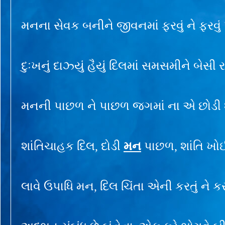
મનના સેવક બનીને જીવનમાં ફરવું ને ફરવું 
દુઃખનું દાઝ્યું હૈયું દિલમાં સમસમીને બેસી રહ
મનની પાછળ ને પાછળ જગમાં ના એ છોડી શ
શાંતિચાહક દિલ, દોડી
મન
પાછળ, શાંતિ ખોઈ 
લાવે ઉપાધિ મન, દિલ ચિંતા એની કરતું ને કરતુ