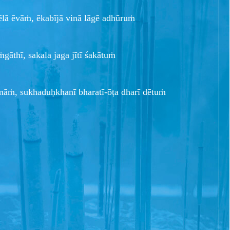
ā ēvāṁ, ēkabījā vinā lāgē adhūruṁ
gāthī, sakala jaga jītī śakātuṁ
māṁ, sukhaduḥkhanī bharatī-ōṭa dharī dētuṁ