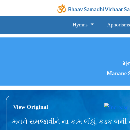
Bhaav Samadhi Vichaar S
Hymns
Aphorisms
મન
Manane S
View Original
મનને સમજાવીને ના કામ લીધું, કડક બની ના 