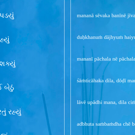
પડયું
mananā sēvaka banīnē jī
duḥkhanuṁ dājhyuṁ haiy
્યું
mananī pāchala nē pāchal
ક્યું
śāṁticāhaka dila, dōḍī ma
બેઠું
lāvē upādhi mana, dila ci
ં રહ્યું
adbhuta saṁbaṁdha chē b