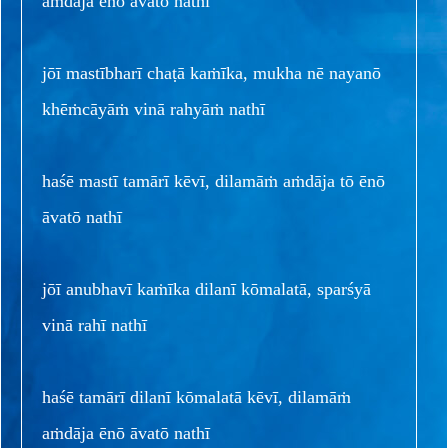
aṁdāja ēnō āvatō nathī
jōī mastībharī chaṭā kaṁīka, mukha nē nayanō
khēṁcāyāṁ vinā rahyāṁ nathī
haśē mastī tamārī kēvī, dilamāṁ aṁdāja tō ēnō
āvatō nathī
jōī anubhavī kaṁīka dilanī kōmalatā, sparśyā
vinā rahī nathī
haśē tamārī dilanī kōmalatā kēvī, dilamāṁ
aṁdāja ēnō āvatō nathī