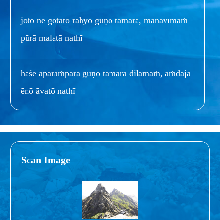
jōtō nē gōtatō rahyō guṇō tamārā, mānavīmāṁ
pūrā malatā nathī
haśē aparaṁpāra guṇō tamārā dilamāṁ, aṁdāja
ēnō āvatō nathī
Scan Image