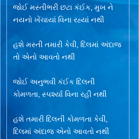
જોઈ મસ્તીભરી છટા કંઈક, મુખ ને
નયનો ખેંચાયાં વિના રહ્યાં નથી
હશે મસ્તી તમારી કેવી, દિલમાં અંદાજ
તો એનો આવતો નથી
જોઈ અનુભવી કંઈક દિલની
કોમળતા, સ્પર્શ્યા વિના રહી નથી
હશે તમારી દિલની કોમળતા કેવી,
દિલમાં અંદાજ એનો આવતો નથી