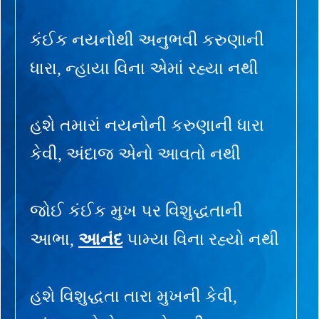
કંઈક નયનોથી અનુભવી કરુણાની
ધારા, ન્હાયા વિના એમાં રહ્યા નથી
હશે તમારાં નયનોની કરુણાની ધારા
કેવી, અંદાજ એનો આવતો નથી
જોઈ કંઈક મુખ પર વિશુદ્ધતાની
આભા,
આનંદ
પામ્યા વિના રહ્યો નથી
હશે વિશુદ્ધતા તારા મુખની કેવી,