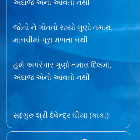
અંદાજ એનો આવતો નથી
જોતો ને ગોતતો રહ્યો ગુણો તમારા,
માનવીમાં પૂરા મળતા નથી
હશે અપરંપાર ગુણો તમારા દિલમાં,
અંદાજ એનો આવતો નથી
સદ્દગુરુ શ્રી દેવેન્દ્ર ઘીયા (કાકા)