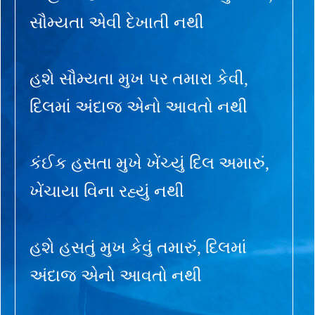
સૌમ્યતા એવી દેખાતી નથી
હશે સૌમ્યતા મુખ પર તમારા કેવી,
દિલમાં અંદાજ એનો આવતો નથી
કંઈક હસતા મુખે ખેંચ્યું દિલ અમારું,
ખેંચાયા વિના રહ્યું નથી
હશે હસતું મુખ કેવું તમારું, દિલમાં
અંદાજ એનો આવતો નથી