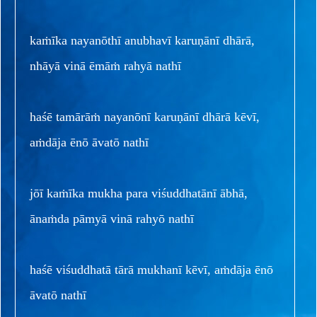
kaṁīka nayanōthī anubhavī karuṇānī dhārā,
nhāyā vinā ēmāṁ rahyā nathī
haśē tamārāṁ nayanōnī karuṇānī dhārā kēvī,
aṁdāja ēnō āvatō nathī
jōī kaṁīka mukha para viśuddhatānī ābhā,
ānaṁda pāmyā vinā rahyō nathī
haśē viśuddhatā tārā mukhanī kēvī, aṁdāja ēnō
āvatō nathī