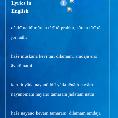
Lyrics in
English
dēkhī nathī mūrata tārī tō prabhu, sūrata tārī tō
jōī nathī
haśē muskāna kēvī tārī dilamāṁ, aṁdāja ēnō
āvatō nathī
karuṁ yāda nayanō bhī yāda jēnāṁ navāṁ
nayanōmāṁ nayanō tamārāṁ jaḍatāṁ nathī
haśē nayanō kēvāṁ tamārāṁ, dilamāṁ aṁdāja