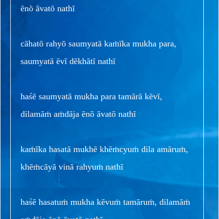
ēnō āvatō nathī
cāhatō rahyō saumyatā kaṁīka mukha para,
saumyatā ēvī dēkhātī nathī
haśē saumyatā mukha para tamārā kēvī,
dilamāṁ aṁdāja ēnō āvatō nathī
kaṁīka hasatā mukhē khēṁcyuṁ dila amāruṁ,
khēṁcāyā vinā rahyuṁ nathī
haśē hasatuṁ mukha kēvuṁ tamāruṁ, dilamāṁ