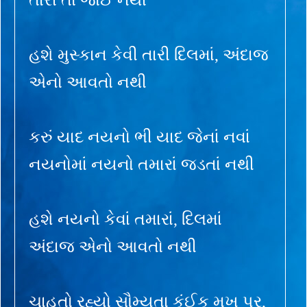
હશે મુસ્કાન કેવી તારી દિલમાં, અંદાજ
એનો આવતો નથી
કરું યાદ નયનો ભી યાદ જેનાં નવાં
નયનોમાં નયનો તમારાં જડતાં નથી
હશે નયનો કેવાં તમારાં, દિલમાં
અંદાજ એનો આવતો નથી
ચાહતો રહ્યો સૌમ્યતા કંઈક મુખ પર,