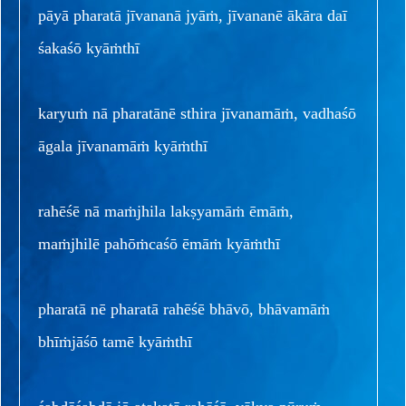
pāyā pharatā jīvananā jyāṁ, jīvananē ākāra daī
śakaśō kyāṁthī
karyuṁ nā pharatānē sthira jīvanamāṁ, vadhaśō
āgala jīvanamāṁ kyāṁthī
rahēśē nā maṁjhila lakṣyamāṁ ēmāṁ,
maṁjhilē pahōṁcaśō ēmāṁ kyāṁthī
pharatā nē pharatā rahēśē bhāvō, bhāvamāṁ
bhīṁjāśō tamē kyāṁthī