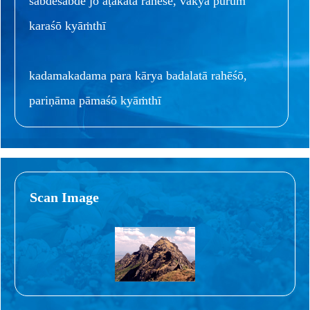
śabdēśabdē jō aṭakatā rahēśē, vākya pūruṁ
karaśō kyāṁthī
kadamakadama para kārya badalatā rahēśō,
pariṇāma pāmaśō kyāṁthī
Scan Image