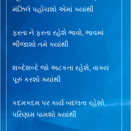
મંઝિલે પહોંચશો એમાં ક્યાંથી
ફરતા ને ફરતા રહેશે ભાવો, ભાવમાં
ભીંજાશો તમે ક્યાંથી
શબ્દેશબ્દે જો અટકતા રહેશે, વાક્ય
પૂરું કરશો ક્યાંથી
કદમકદમ પર કાર્ય બદલતા રહેશો,
પરિણામ પામશો ક્યાંથી