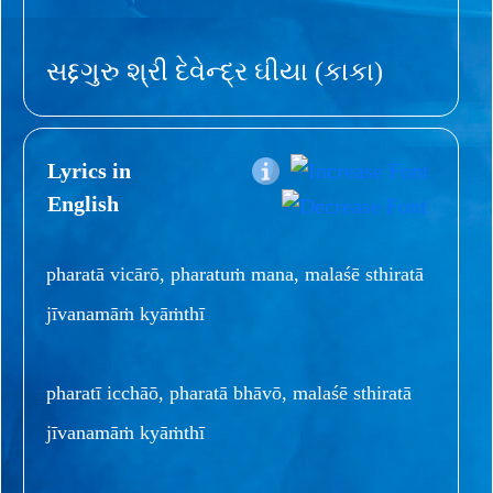
સદ્દગુરુ શ્રી દેવેન્દ્ર ઘીયા (કાકા)
Lyrics in
English
pharatā vicārō, pharatuṁ mana, malaśē sthiratā
jīvanamāṁ kyāṁthī
pharatī icchāō, pharatā bhāvō, malaśē sthiratā
jīvanamāṁ kyāṁthī