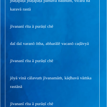
jhaṭapaṭa jhaṭapaṭa pāmavā badhuṁ, vicāra nā
karavā rastā
jīvananī rīta ā purāṇī chē
daī daī varanō ōtha, abharāīē vacanō caḍāvyā
jīvananī rīta ā purāṇī chē
jōyā vinā cālavuṁ jīvanamāṁ, kāḍhavā vāṁka
rastānā
jīvananī rīta ā purāṇī chē