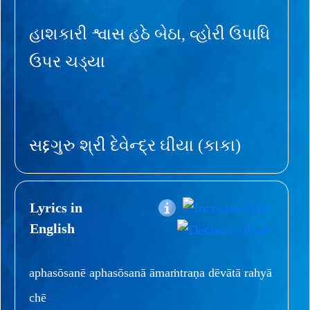
હાશકારી શ્વાસ હઠે બેઠા, વ્હોરી ઉપાધિ
ઉપર ચડ્યા
સદ્દગુરુ શ્રી દેવેન્દ્ર ઘીયા (કાકા)
Lyrics in
English
aphasōsanē aphasōsanā āmaṁtraṇa dēvātā rahyā
chē