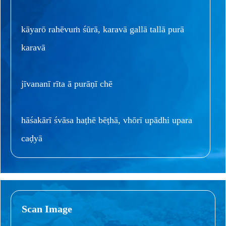
kāyarō rahēvuṁ śūrā, karavā gallā tallā purā
karavā
jīvananī rīta ā purāṇī chē
hāśakārī śvāsa haṭhē bēṭhā, vhōrī upādhi upara
caḍyā
Scan Image