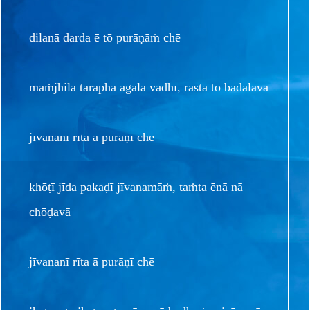
dilanā darda ē tō purāṇāṁ chē
maṁjhila tarapha āgala vadhī, rastā tō badalavā
jīvananī rīta ā purāṇī chē
khōṭī jīda pakaḍī jīvanamāṁ, taṁta ēnā nā
chōḍavā
jīvananī rīta ā purāṇī chē