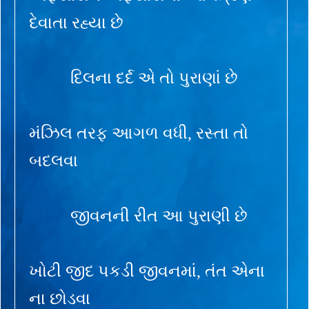
દેવાતા રહ્યા છે
દિલના દર્દ એ તો પુરાણાં છે
મંઝિલ તરફ આગળ વધી, રસ્તા તો
બદલવા
જીવનની રીત આ પુરાણી છે
ખોટી જીદ પકડી જીવનમાં, તંત એના
ના છોડવા