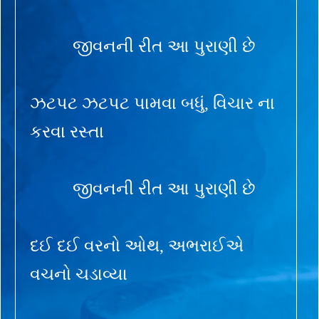
જીવનની રીત આ પુરાણી છે
ઝટપટ ઝટપટ પામવા બધું, વિચાર ના
કરવા રસ્તા
જીવનની રીત આ પુરાણી છે
દઈ દઈ વરનો ઓથ, અભરાઈએ
વચનો ચડાવ્યા