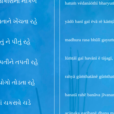
 ઊંકારાના નીકળે
hatuṁ vēdanāōthī bharyuṁ
તાને ખેંચતા રહે
yādō banī gaī ēvā rē kāṁ
madhura rasa bhūlī gayuṁ
ં ને પીતું રહે
lūṁṭāī gaī havānī ē tājagī,
પતીને તપતી રહે
rahyā gūṁthatānē gūṁthat
ંયોગો તોડતા રહે
banatā rahē banāva jīva
ં ચકરાવે ચડે
acānaka garībanē dhana m