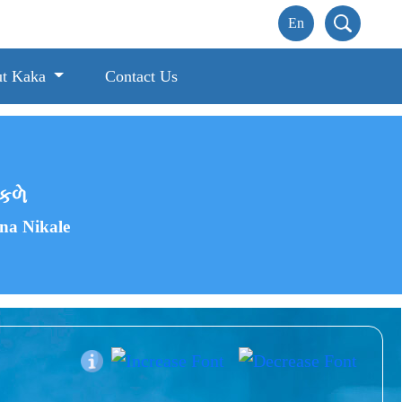
t Kaka
Contact Us
ીકળે
na Nikale