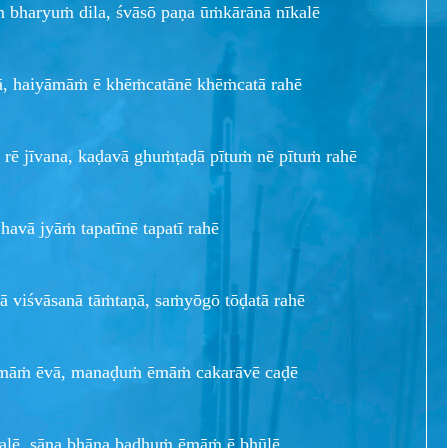
 bharyuṁ dila, śvāsō paṇa ūṁkārānā nīkalē
ṭā, haiyāmāṁ ē khēṁcatānē khēṁcatā rahē
 rē jīvana, kaḍavā ghuṁṭaḍā pītuṁ nē pītuṁ rahē
 havā jyāṁ tapatīnē tapatī rahē
ā viśvāsanā tāṁtaṇā, saṁyōgō tōḍatā rahē
namāṁ ēvā, manaḍuṁ ēmāṁ cakarāvē caḍē
alē, sāna bhāna badhuṁ ēmāṁ ē bhūlē