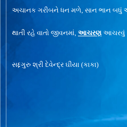
અચાનક ગરીબને ધન મળે, સાન ભાન બધું એ
થાતી રહે વાતો જીવનમાં,
આચરણ
આચરવું ત
સદ્દગુરુ શ્રી દેવેન્દ્ર ઘીયા (કાકા)