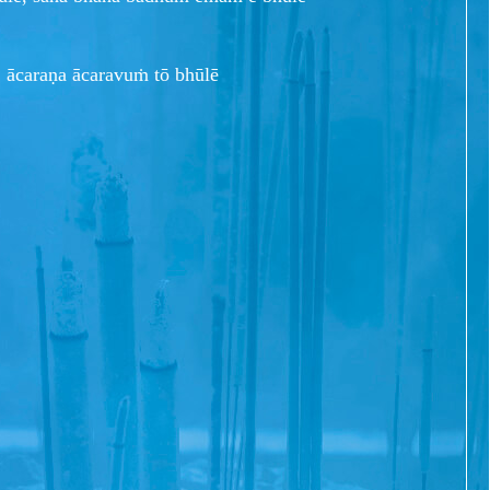
, ācaraṇa ācaravuṁ tō bhūlē