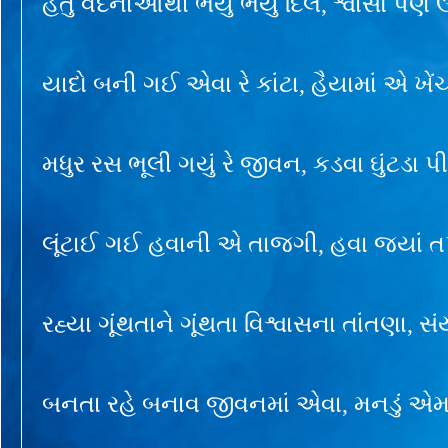
હતું વેદનાઓથી ભર્યું ભર્યું દિલ, શ્વાસો પણ
યાદો બની ગઈ એવા રે કાંટા, હૈયામાં એ ખેંચ
મધુર રસ ભૂલી ગયું રે જીવન, કડવા ઘુંટડા પીતુ
લૂંટાઈ ગઈ હવાની એ તાજગી, હવા જ્યાં ત
રહ્યા ગૂંથતાને ગૂંથતા વિશ્વાસના તાંતણા, સ
બનતા રહે બનાવ જીવનમાં એવા, મનડું એમા