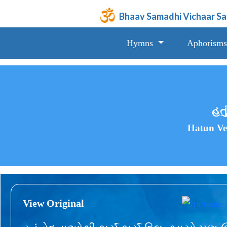
Bhaav Samadhi Vichaar S
Hymns
Aphorisms
હતુ
Hatun Ve
View Original