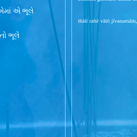
માં એ ભૂલે
thātī rahē vātō jīvanamāṁ
ો ભૂલે