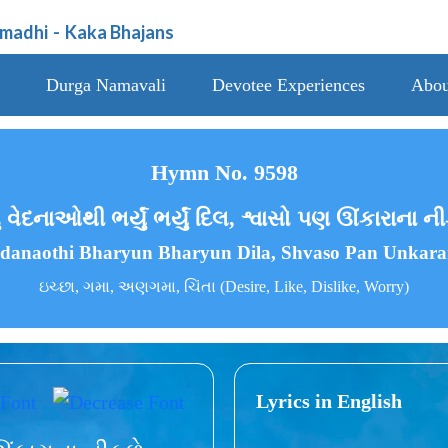
amadhi
-
Kaka Bhajans
Durga Namavali
Devotee Experiences
Abou
Hymn No. 9598
ં વેદનાઓથી ભર્યું ભર્યું દિલ, શ્વાસો પણ ઊંકારાના ન
danaothi Bharyun Bharyun Dila, Shvaso Pan Unkara
ઇચ્છા, ગમા, અણગમા, ચિંતા (Desire, Like, Dislike, Worry)
Lyrics in English