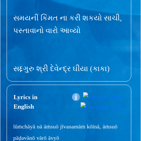
સમયની કિંમત ના કરી શકયો સાચી,
પસ્તાવાનો વારો આવ્યો
સદ્દગુરુ શ્રી દેવેન્દ્ર ઘીયા (કાકા)
Lyrics in
English
lūṁchāyā nā āṁsuō jīvanamāṁ kōīnā, āṁsuō
pāḍavānō vārō āvyō