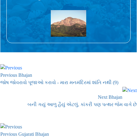
Previous Bhajan
જોષ જોવરાવો પૂજાઓ કરાવો - મારા મનમંદિરમાં શાંતિ નથી (9)
Next Bhajan
બની ગયું આળુ હૈયું એટલું, કાંકરી પણ પત્થર જેમ વાગે છે
Previous Gujarati Bhajan