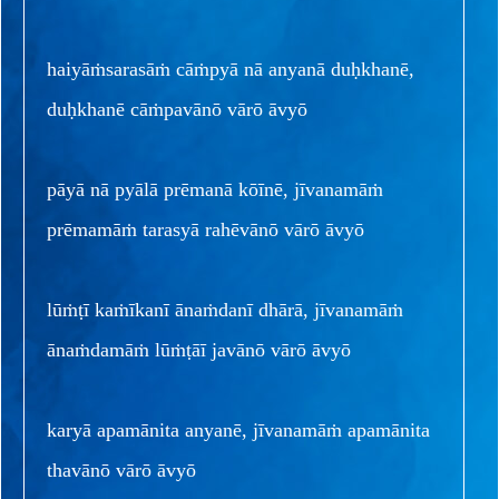
haiyāṁsarasāṁ cāṁpyā nā anyanā duḥkhanē,
duḥkhanē cāṁpavānō vārō āvyō
pāyā nā pyālā prēmanā kōīnē, jīvanamāṁ
prēmamāṁ tarasyā rahēvānō vārō āvyō
lūṁṭī kaṁīkanī ānaṁdanī dhārā, jīvanamāṁ
ānaṁdamāṁ lūṁṭāī javānō vārō āvyō
karyā apamānita anyanē, jīvanamāṁ apamānita
thavānō vārō āvyō