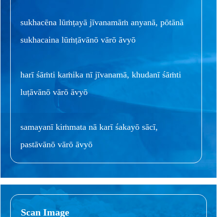
sukhacēna lūṁṭayā jīvanamāṁ anyanā, pōtānā
sukhacaina lūṁṭāvānō vārō āvyō
harī śāṁti kaṁika nī jīvanamā, khudanī śāṁti
luṭāvānō vārō āvyō
samayanī kiṁmata nā karī śakayō sācī,
pastāvānō vārō āvyō
Scan Image