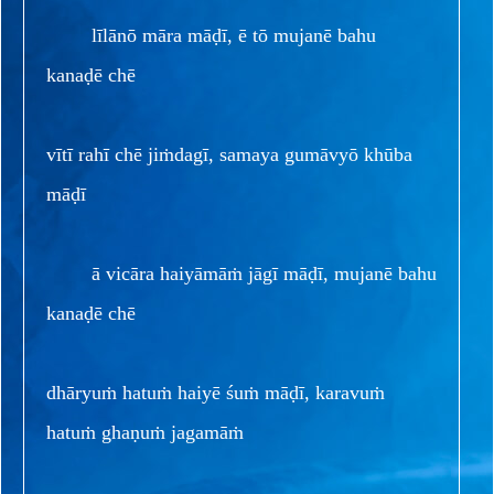
līlānō māra māḍī, ē tō mujanē bahu
kanaḍē chē
vītī rahī chē jiṁdagī, samaya gumāvyō khūba
māḍī
ā vicāra haiyāmāṁ jāgī māḍī, mujanē bahu
kanaḍē chē
dhāryuṁ hatuṁ haiyē śuṁ māḍī, karavuṁ
hatuṁ ghaṇuṁ jagamāṁ