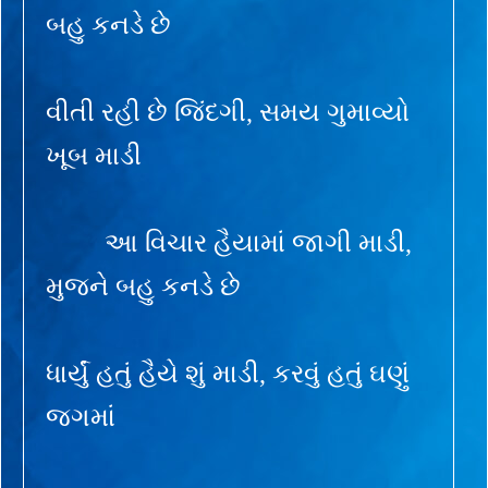
બહુ કનડે છે
વીતી રહી છે જિંદગી, સમય ગુમાવ્યો
ખૂબ માડી
આ વિચાર હૈયામાં જાગી માડી,
મુજને બહુ કનડે છે
ધાર્યું હતું હૈયે શું માડી, કરવું હતું ઘણું
જગમાં