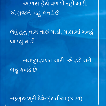
આળસ હૈયે વળગી રહી માડી,
એ મુજને બહુ કનડે છે
લેવું હતું નામ તારું માડી, માયામાં મનડું
લાગ્યું માડી
સમજી હાલત મારી, એ હવે મને
બહુ કનડે છે
સદ્દગુરુ શ્રી દેવેન્દ્ર ઘીયા (કાકા)