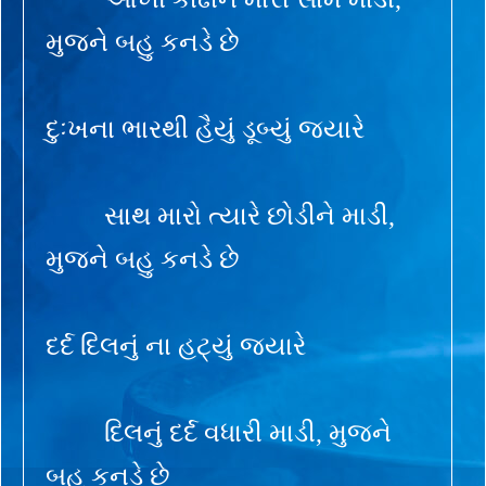
મુજને બહુ કનડે છે
દુઃખના ભારથી હૈયું ડૂબ્યું જ્યારે
સાથ મારો ત્યારે છોડીને માડી,
મુજને બહુ કનડે છે
દર્દ દિલનું ના હટ્યું જ્યારે
દિલનું દર્દ વધારી માડી, મુજને
બહુ કનડે છે