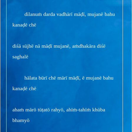
dilanuṁ darda vadhārī māḍī, mujanē bahu
kanaḍē chē
diśā sūjhē nā māḍī mujanē, aṁdhakāra diśē
saghalē
hālata būrī chē mārī māḍī, ē mujanē bahu
kanaḍē chē
ahaṁ mārō tūṭatō rahyō, ahīṁ-tahīṁ khūba
bhamyō