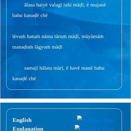
ālasa haiyē valagī rahī māḍī, ē mujanē
bahu kanaḍē chē
lēvuṁ hatuṁ nāma tāruṁ māḍī, māyāmāṁ
manaḍuṁ lāgyuṁ māḍī
samajī hālata mārī, ē havē manē bahu
kanaḍē chē
English
Explanation