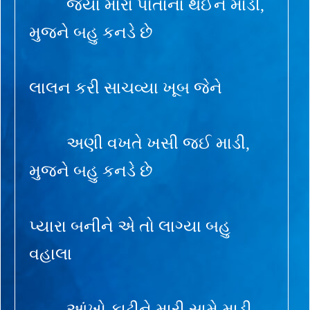
જ્યાં મારા પોતાના થઈને માડી,
મુજને બહુ કનડે છે
લાલન કરી સાચવ્યા ખૂબ જેને
અણી વખતે ખસી જઈ માડી,
મુજને બહુ કનડે છે
પ્યારા બનીને એ તો લાગ્યા બહુ
વહાલા
આંખો કાઢીને મારી સામે માડી,