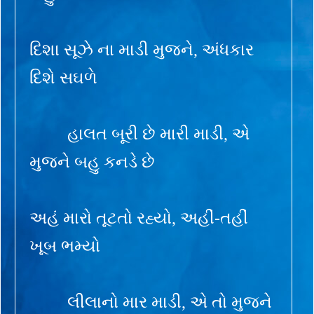
દિશા સૂઝે ના માડી મુજને, અંધકાર
દિશે સઘળે
હાલત બૂરી છે મારી માડી, એ
મુજને બહુ કનડે છે
અહં મારો તૂટતો રહ્યો, અહીં-તહીં
ખૂબ ભમ્યો
લીલાનો માર માડી, એ તો મુજને