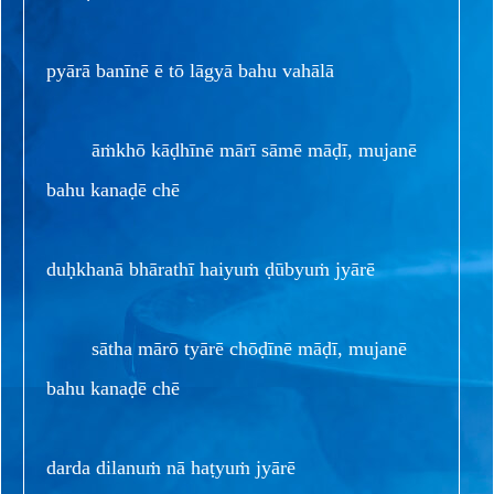
pyārā banīnē ē tō lāgyā bahu vahālā
āṁkhō kāḍhīnē mārī sāmē māḍī, mujanē
bahu kanaḍē chē
duḥkhanā bhārathī haiyuṁ ḍūbyuṁ jyārē
sātha mārō tyārē chōḍīnē māḍī, mujanē
bahu kanaḍē chē
darda dilanuṁ nā haṭyuṁ jyārē