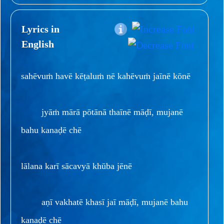
Lyrics in
English
sahēvuṁ havē kēṭaluṁ nē kahēvuṁ jaīnē kōnē
jyāṁ mārā pōtānā thaīnē māḍī, mujanē
bahu kanaḍē chē
lālana karī sācavyā khūba jēnē
aṇī vakhatē khasī jaī māḍī, mujanē bahu
kanaḍē chē