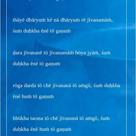
thāyē dhāryuṁ kē nā dhāryuṁ rē jīvanamāṁ,
śuṁ duḥkha ēnē tō gaṇuṁ
ḍara jīvananē tō jīvanamāṁ hōya jyāṁ, śuṁ
duḥkha ēnē tō gaṇuṁ
rōga darda tō chē jīvananā tō aṁgō, śuṁ duḥkha
ēnē huṁ tō gaṇuṁ
bhūkha tarasa tō chē jīvananā tō aṁgō, śuṁ
duḥkha ēnē huṁ tō gaṇuṁ