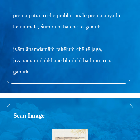
prēma pātra tō chē prabhu, malē prēma anyathī
kē nā malē, śuṁ duḥkha ēnē tō gaṇuṁ
jyāṁ ānaṁdamāṁ rahēluṁ chē rē jaga,
jīvanamāṁ duḥkhanē bhī duḥkha huṁ tō nā
gaṇuṁ
Scan Image