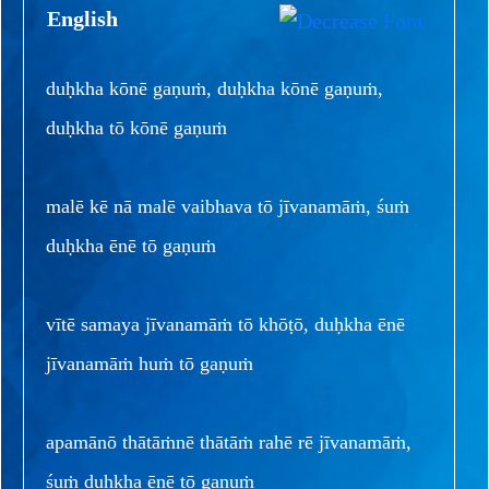
English
duḥkha kōnē gaṇuṁ, duḥkha kōnē gaṇuṁ,
duḥkha tō kōnē gaṇuṁ
malē kē nā malē vaibhava tō jīvanamāṁ, śuṁ
duḥkha ēnē tō gaṇuṁ
vītē samaya jīvanamāṁ tō khōṭō, duḥkha ēnē
jīvanamāṁ huṁ tō gaṇuṁ
apamānō thātāṁnē thātāṁ rahē rē jīvanamāṁ,
śuṁ duḥkha ēnē tō gaṇuṁ