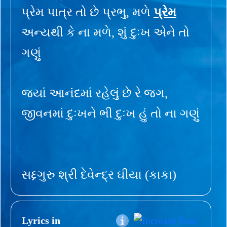
પ્રેમ પાત્ર તો છે પ્રભુ, મળે
પ્રેમ
અન્યથી કે ના મળે, શું દુઃખ એને તો
ગણું
જ્યાં આનંદમાં રહેલું છે રે જગ,
જીવનમાં દુઃખને ભી દુઃખ હું તો ના ગણું
સદ્દગુરુ શ્રી દેવેન્દ્ર ઘીયા (કાકા)
Lyrics in