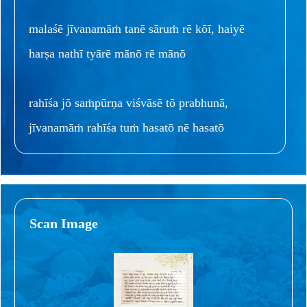
malaśē jīvanamāṁ tanē sāruṁ rē kōī, haiyē
harṣa nathī tyārē mānō rē mānō
rahīśa jō saṁpūrṇa viśvāsē tō prabhunā,
jīvanamāṁ rahīśa tuṁ hasatō nē hasatō
Scan Image