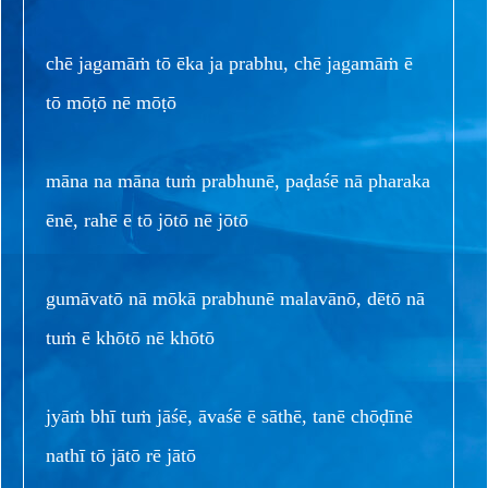
chē jagamāṁ tō ēka ja prabhu, chē jagamāṁ ē
tō mōṭō nē mōṭō
māna na māna tuṁ prabhunē, paḍaśē nā pharaka
ēnē, rahē ē tō jōtō nē jōtō
gumāvatō nā mōkā prabhunē malavānō, dētō nā
tuṁ ē khōtō nē khōtō
jyāṁ bhī tuṁ jāśē, āvaśē ē sāthē, tanē chōḍīnē
nathī tō jātō rē jātō