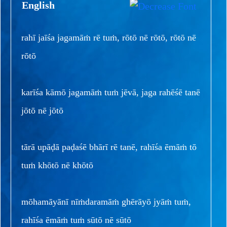
English
rahī jaīśa jagamāṁ rē tuṁ, rōtō nē rōtō, rōtō nē
rōtō
karīśa kāmō jagamāṁ tuṁ jēvā, jaga rahēśē tanē
jōtō nē jōtō
tārā upāḍā paḍaśē bhārī rē tanē, rahīśa ēmāṁ tō
tuṁ khōtō nē khōtō
mōhamāyānī nīṁdaramāṁ ghērāyō jyāṁ tuṁ,
rahīśa ēmāṁ tuṁ sūtō nē sūtō