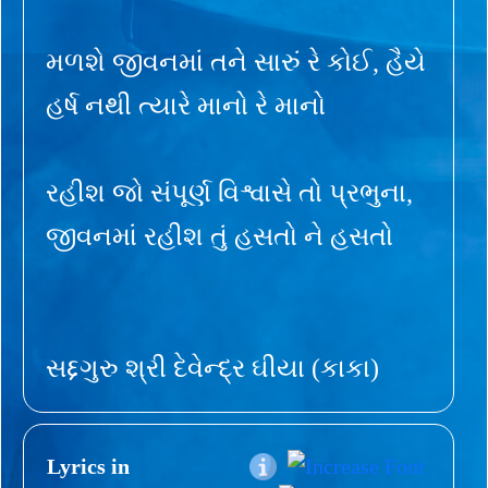
મળશે જીવનમાં તને સારું રે કોઈ, હૈયે
હર્ષ નથી ત્યારે માનો રે માનો
રહીશ જો સંપૂર્ણ વિશ્વાસે તો પ્રભુના,
જીવનમાં રહીશ તું હસતો ને હસતો
સદ્દગુરુ શ્રી દેવેન્દ્ર ઘીયા (કાકા)
Lyrics in