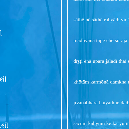
sāthē nē sāthē rahyāṁ vin
ી
madhyāna tapē chē sūraja
dr̥ṣṭi ēnā upara jaladī thaī 
થી
khōṭāṁ karmōnā ḍaṁkha t
jīvanabhara haiyāṁnē ḍaṁ
sācuṁ kahyuṁ kē karyuṁ 
નથી