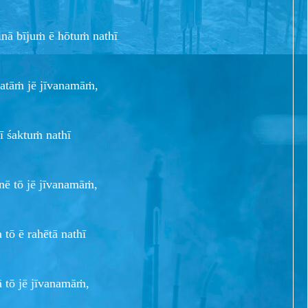
inā bījuṁ ē hōtuṁ nathī
ḍatāṁ jē jīvanamāṁ,
ī śaktuṁ nathī
nē tō jē jīvanamāṁ,
tō ē rahētā nathī
tā tō jē jīvanamāṁ,