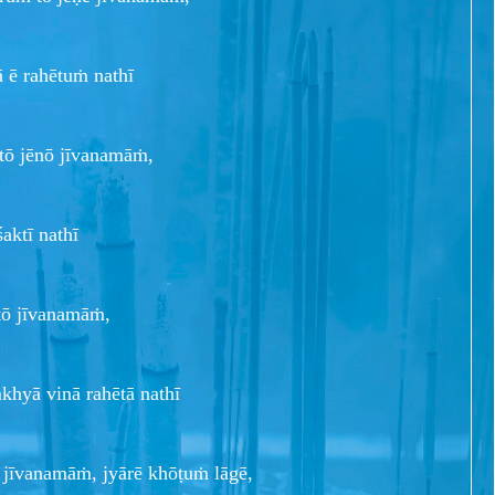
ā ē rahētuṁ nathī
 tō jēnō jīvanamāṁ,
śaktī nathī
ō jīvanamāṁ,
khyā vinā rahētā nathī
jīvanamāṁ, jyārē khōṭuṁ lāgē,