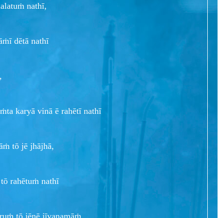
latuṁ nathī,
āṁī dētā nathī
,
ta karyā vinā ē rahētī nathī
 tō jē jhājhā,
 tō rahētuṁ nathī
ruṁ tō jēṇē jīvanamāṁ,