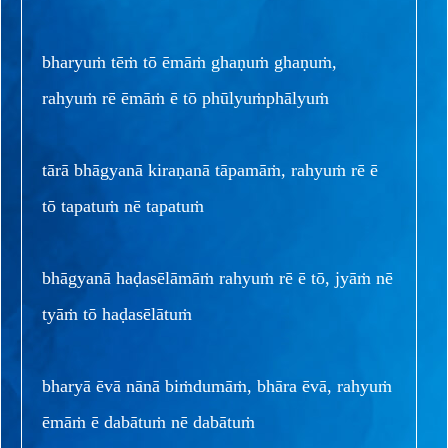
bharyuṁ tēṁ tō ēmāṁ ghaṇuṁ ghaṇuṁ,
rahyuṁ rē ēmāṁ ē tō phūlyuṁphālyuṁ
tārā bhāgyanā kiraṇanā tāpamāṁ, rahyuṁ rē ē
tō tapatuṁ nē tapatuṁ
bhāgyanā haḍasēlāmāṁ rahyuṁ rē ē tō, jyāṁ nē
tyāṁ tō haḍasēlātuṁ
bharyā ēvā nānā biṁdumāṁ, bhāra ēvā, rahyuṁ
ēmāṁ ē dabātuṁ nē dabātuṁ