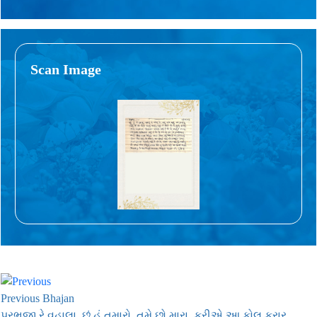
Scan Image
Previous Bhajan
પ્રભુજી રે વહાલા, છું હું તમારો, તમે છો મારા, કરીએ આ કોલ કરાર