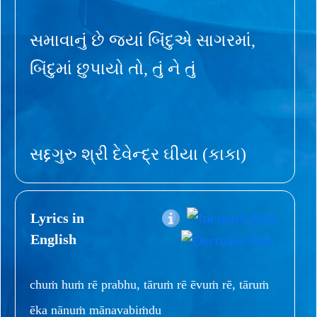
સમાવાનું છે જ્યાં બિંદુએ સાગરમાં,
બિંદુમાં છુપાયો તો, તું ને તું
સદ્દગુરુ શ્રી દેવેન્દ્ર ઘીયા (કાકા)
Lyrics in
English
chuṁ huṁ rē prabhu, tāruṁ rē ēvuṁ rē, tāruṁ
ēka nānuṁ mānavabiṁdu