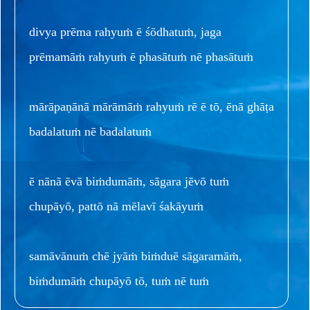
divya prēma rahyuṁ ē śōdhatuṁ, jaga
prēmamāṁ rahyuṁ ē phasātuṁ nē phasātuṁ
mārāpaṇānā mārāmāṁ rahyuṁ rē ē tō, ēnā ghāṭa
badalatuṁ nē badalatuṁ
ē nānā ēvā biṁdumāṁ, sāgara jēvō tuṁ
chupāyō, pattō nā mēlavī śakāyuṁ
samāvānuṁ chē jyāṁ biṁduē sāgaramāṁ,
biṁdumāṁ chupāyō tō, tuṁ nē tuṁ