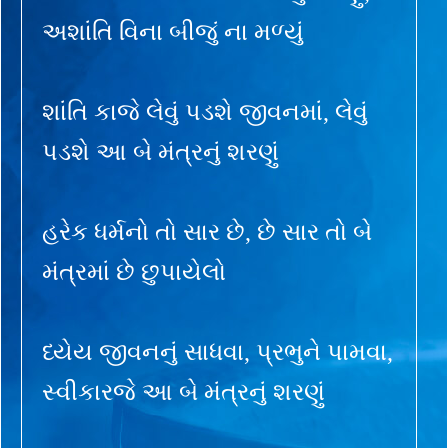
અશાંતિ વિના બીજું ના મળ્યું
શાંતિ કાજે લેવું પડશે જીવનમાં, લેવું
પડશે આ બે મંત્રનું શરણું
હરેક ધર્મનો તો સાર છે, છે સાર તો બે
મંત્રમાં છે છુપાયેલો
ધ્યેય જીવનનું સાધવા, પ્રભુને પામવા,
સ્વીકારજે આ બે મંત્રનું શરણું