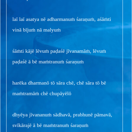
laī laī asatya nē adharmanuṁ śaraṇuṁ, aśāṁti
vinā bījuṁ nā malyuṁ
śāṁti kājē lēvuṁ paḍaśē jīvanamāṁ, lēvuṁ
paḍaśē ā bē maṁtranuṁ śaraṇuṁ
harēka dharmanō tō sāra chē, chē sāra tō bē
maṁtramāṁ chē chupāyēlō
dhyēya jīvananuṁ sādhavā, prabhunē pāmavā,
svīkārajē ā bē maṁtranuṁ śaraṇuṁ