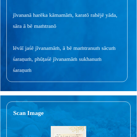
jīvananā harēka kāmamāṁ, karatō rahējē yāda,
sāra ā bē maṁtranō
lēvāī jaśē jīvanamāṁ, ā bē maṁtranuṁ sācuṁ
śaraṇuṁ, phūṭaśē jīvanamāṁ sukhanuṁ
śaraṇuṁ
Scan Image