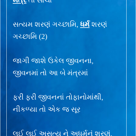
સત્યમ શરણં ગચ્છામિ,
ધર્મ
શરણં
ગચ્છામિ (2)
જાગી જાશે ઉકેલ જીવનના,
જીવનમાં તો આ બે મંત્રમાં
ફરી ફરી જીવનનાં તોફાનોમાંથી,
નીકળ્યા તો એક જ સૂર
લઈ લઈ અસત્ય ને અધર્મનું શરણું,