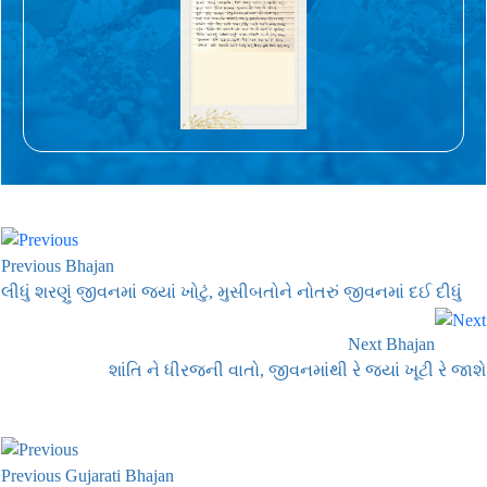
Previous Bhajan
લીધું શરણું જીવનમાં જ્યાં ખોટું, મુસીબતોને નોતરું જીવનમાં દઈ દીધું
Next Bhajan
શાંતિ ને ધીરજની વાતો, જીવનમાંથી રે જ્યાં ખૂટી રે જાશે
Previous Gujarati Bhajan