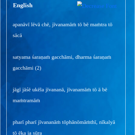
English
apanāvī lēvā chē, jīvanamāṁ tō bē maṁtra tō
sācā
satyama śaraṇaṁ gacchāmi, dharma śaraṇaṁ
gacchāmi (2)
jāgī jāśē ukēla jīvananā, jīvanamāṁ tō ā bē
maṁtramāṁ
pharī pharī jīvananāṁ tōphānōmāṁthī, nīkalyā
tō ēka ja sūra