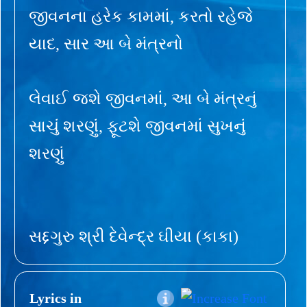
જીવનના હરેક કામમાં, કરતો રહેજે
યાદ, સાર આ બે મંત્રનો
લેવાઈ જશે જીવનમાં, આ બે મંત્રનું
સાચું શરણું, ફૂટશે જીવનમાં સુખનું
શરણું
સદ્દગુરુ શ્રી દેવેન્દ્ર ઘીયા (કાકા)
Lyrics in