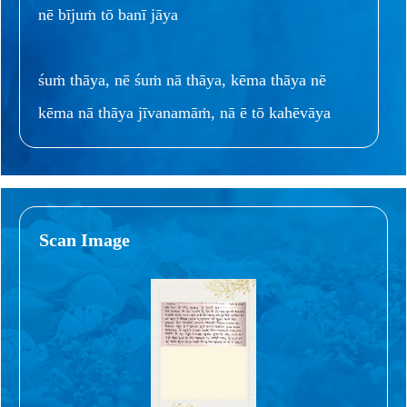
nē bījuṁ tō banī jāya
śuṁ thāya, nē śuṁ nā thāya, kēma thāya nē
kēma nā thāya jīvanamāṁ, nā ē tō kahēvāya
Scan Image