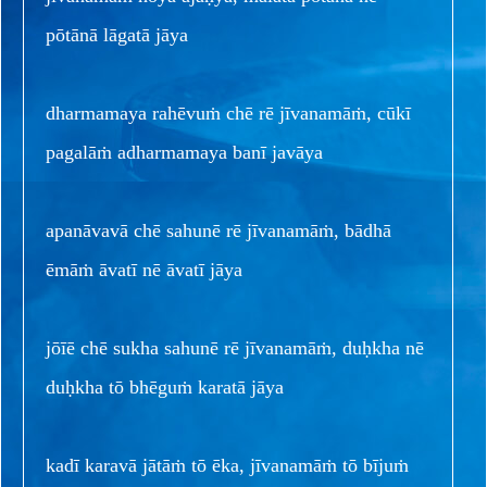
pōtānā lāgatā jāya
dharmamaya rahēvuṁ chē rē jīvanamāṁ, cūkī
pagalāṁ adharmamaya banī javāya
apanāvavā chē sahunē rē jīvanamāṁ, bādhā
ēmāṁ āvatī nē āvatī jāya
jōīē chē sukha sahunē rē jīvanamāṁ, duḥkha nē
duḥkha tō bhēguṁ karatā jāya
kadī karavā jātāṁ tō ēka, jīvanamāṁ tō bījuṁ