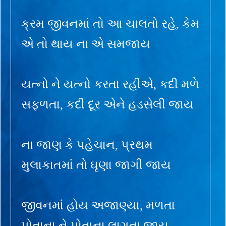
ક્રમ જીવનમાં તો આ ચાલતો રહે, કેમ
એ તો થાય ના એ સમજાય
યત્નો ને યત્નો કરતા રહીએ, કદી મળે
સફળતા, કદી દૂર એને હડસેલી જાય
ના જાણ કે પહેચાન, પ્રથમ
મુલાકાતમાં તો ઘૃણા જાગી જાય
જીવનમાં હોય અજાણ્યા, મળતા
પોતાના ને પોતાના લાગતા જાય