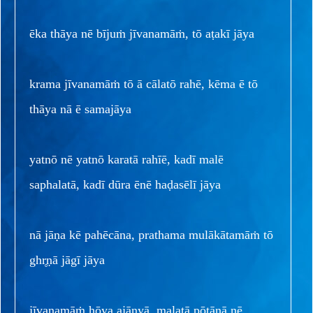
ēka thāya nē bījuṁ jīvanamāṁ, tō aṭakī jāya
krama jīvanamāṁ tō ā cālatō rahē, kēma ē tō
thāya nā ē samajāya
yatnō nē yatnō karatā rahīē, kadī malē
saphalatā, kadī dūra ēnē haḍasēlī jāya
nā jāṇa kē pahēcāna, prathama mulākātamāṁ tō
ghr̥ṇā jāgī jāya
jīvanamāṁ hōya ajāṇyā, malatā pōtānā nē