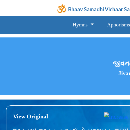
Bhaav Samadhi Vichaar S
Hymns
Aphorisms
જીવનમ
Jiva
View Original