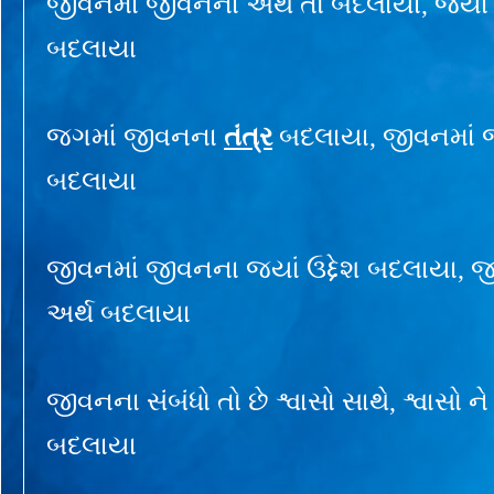
જીવનમાં જીવનના અર્થ તો બદલાયા, જ્યાં
બદલાયા
જગમાં જીવનના
તંત્ર
બદલાયા, જીવનમાં 
બદલાયા
જીવનમાં જીવનના જ્યાં ઉદ્દેશ બદલાયા, 
અર્થ બદલાયા
જીવનના સંબંધો તો છે શ્વાસો સાથે, શ્વાસો ને
બદલાયા