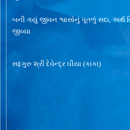
બની ગયું જીવન શ્વાસોનું પૂતળું સદા, અર્થ
જીવ્યા
સદ્દગુરુ શ્રી દેવેન્દ્ર ઘીયા (કાકા)