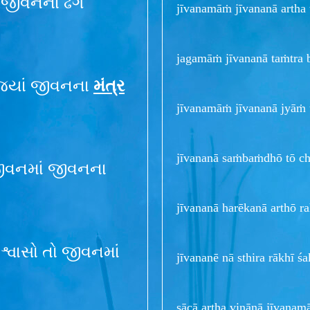
 જીવનના ઢંગ
jīvanamāṁ jīvananā artha
jagamāṁ jīvananā taṁtra 
જ્યાં જીવનના
મંત્ર
jīvanamāṁ jīvananā jyāṁ 
jīvananā saṁbaṁdhō tō chē
જીવનમાં જીવનના
jīvananā harēkanā arthō ra
 શ્વાસો તો જીવનમાં
jīvananē nā sthira rākhī ś
sācā artha vinānā jīvanam