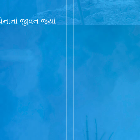
 વિનાનાં જીવન જ્યાં