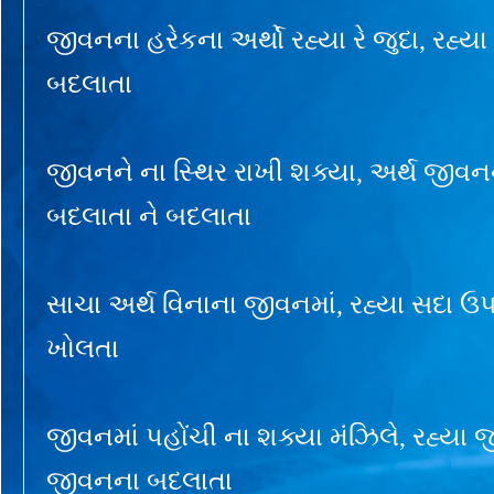
જીવનના હરેકના અર્થો રહ્યા રે જુદા, રહ્ય
બદલાતા
જીવનને ના સ્થિર રાખી શક્યા, અર્થ જીવનન
બદલાતા ને બદલાતા
સાચા અર્થ વિનાના જીવનમાં, રહ્યા સદા ઉપા
ખોલતા
જીવનમાં પહોંચી ના શક્યા મંઝિલે, રહ્યા 
જીવનના બદલાતા