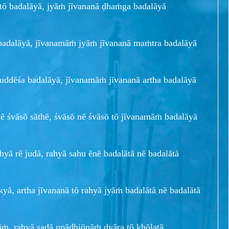
 tō badalāyā, jyāṁ jīvananā ḍhaṁga badalāyā
badalāyā, jīvanamāṁ jyāṁ jīvananā maṁtra badalāyā
uddēśa badalāyā, jīvanamāṁ jīvananā artha badalāyā
 śvāsō sāthē, śvāsō nē śvāsō tō jīvanamāṁ badalāyā
hyā rē judā, rahyā sahu ēnē badalātā nē badalātā
akyā, artha jīvananā tō rahyā jyāṁ badalātā nē badalātā
āṁ, rahyā sadā upādhiōnāṁ dvāra tō khōlatā