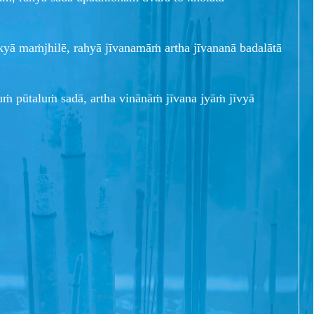
yā maṁjhilē, rahyā jīvanamāṁ artha jīvananā badalātā
uṁ pūtaluṁ sadā, artha vinānāṁ jīvana jyāṁ jīvyā