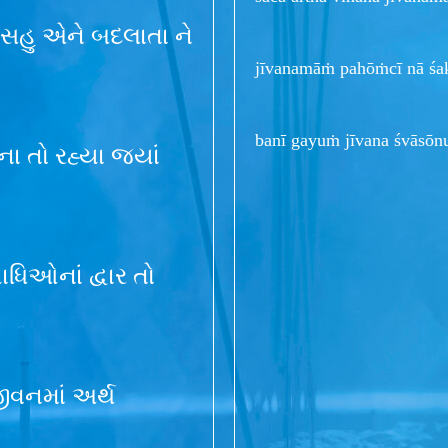
ા સહુ એને બદલાતા ને
jīvanamāṁ pahōṁcī nā śak
banī gayuṁ jīvana śvāsōn
ા તો રહ્યા જ્યાં
ધિઓનાં દ્વાર તો
જીવનમાં અર્થ