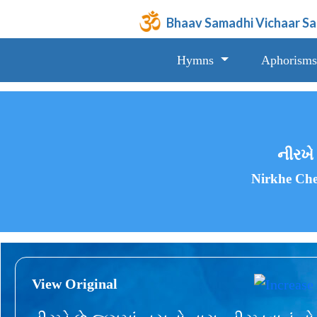
Bhaav Samadhi Vichaar S
Hymns
Aphorisms
નીરખે
Nirkhe Ch
View Original