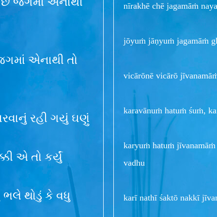
ો છે જગમાં એનાથી
nīrakhē chē jagamāṁ naya
jōyuṁ jāṇyuṁ jagamāṁ gh
ે જગમાં એનાથી તો
vicārōnē vicārō jīvanamā
karavānuṁ hatuṁ śuṁ, kar
વાનું રહી ગયું ઘણું
karyuṁ hatuṁ jīvanamāṁ 
્કી એ તો કર્યું
vadhu
 ભલે થોડું કે વધુ
karī nathī śaktō nakkī jī