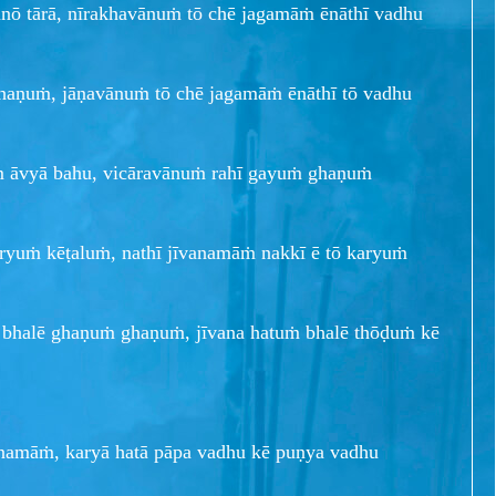
nō tārā, nīrakhavānuṁ tō chē jagamāṁ ēnāthī vadhu
aṇuṁ, jāṇavānuṁ tō chē jagamāṁ ēnāthī tō vadhu
ṁ āvyā bahu, vicāravānuṁ rahī gayuṁ ghaṇuṁ
yuṁ kēṭaluṁ, nathī jīvanamāṁ nakkī ē tō karyuṁ
bhalē ghaṇuṁ ghaṇuṁ, jīvana hatuṁ bhalē thōḍuṁ kē
vanamāṁ, karyā hatā pāpa vadhu kē puṇya vadhu