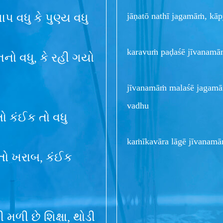
jāṇatō nathī jagamāṁ, kāp
પ વધુ કે પુણ્ય વધુ
karavuṁ paḍaśē jīvanamā
ો વધુ, કે રહી ગયો
jīvanamāṁ malaśē jagamāṁ
vadhu
તો કંઈક તો વધુ
kaṁīkavāra lāgē jīvanamāṁ
તો ખરાબ, કંઈક
ળી છે શિક્ષા, થોડી