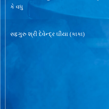
કે વધુ
સદ્દગુરુ શ્રી દેવેન્દ્ર ઘીયા (કાકા)