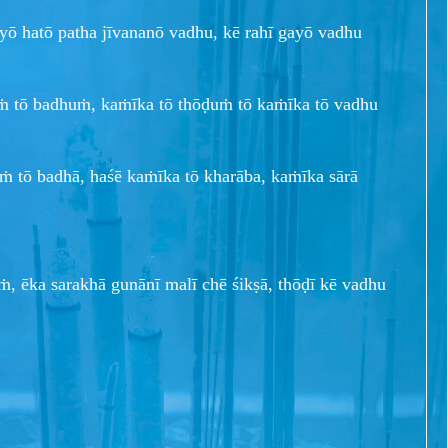
yō hatō patha jīvananō vadhu, kē rahī gayō vadhu
ṁ tō badhuṁ, kaṁīka tō thōḍuṁ tō kaṁīka tō vadhu
 tō badhā, haśē kaṁīka tō kharāba, kaṁīka sārā
, ēka sarakhā gunānī malī chē śikṣā, thōḍī kē vadhu