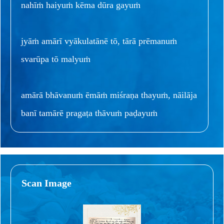
nahīṁ haiyuṁ kēma dūra gayuṁ
jyāṁ amārī vyākulatānē tō, tārā prēmanuṁ
svarūpa tō malyuṁ
amārā bhāvanuṁ ēmāṁ miśraṇa thayuṁ, nāilāja
banī tamārē pragaṭa thāvuṁ paḍayuṁ
Scan Image