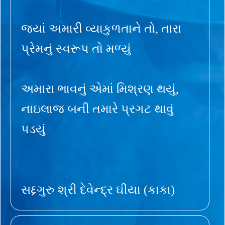
જ્યાં અમારી વ્યાકુળતાને તો, તારા
પ્રેમનું સ્વરૂપ તો મળ્યું
અમારા ભાવનું એમાં મિશ્રણ થયું,
નાઇલાજ બની તમારે પ્રગટ થાવું
પડયું
સદ્દગુરુ શ્રી દેવેન્દ્ર ઘીયા (કાકા)