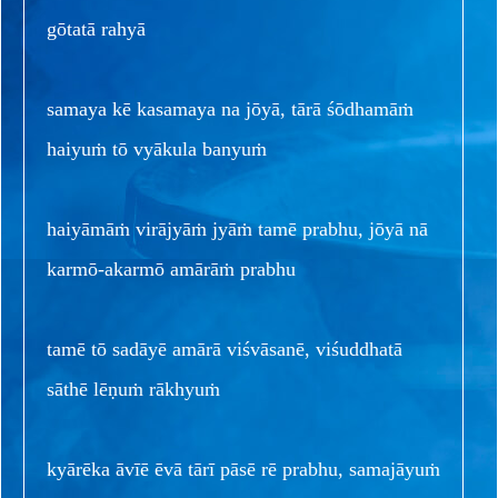
gōtatā rahyā
samaya kē kasamaya na jōyā, tārā śōdhamāṁ
haiyuṁ tō vyākula banyuṁ
haiyāmāṁ virājyāṁ jyāṁ tamē prabhu, jōyā nā
karmō-akarmō amārāṁ prabhu
tamē tō sadāyē amārā viśvāsanē, viśuddhatā
sāthē lēṇuṁ rākhyuṁ
kyārēka āvīē ēvā tārī pāsē rē prabhu, samajāyuṁ