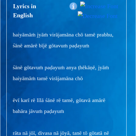
Lyrics in
English
haiyāmāṁ jyāṁ virājamāna chō tamē prabhu,
śānē amārē bījē gōtavuṁ paḍayuṁ
śānē gōtavuṁ paḍayuṁ anya ṭhēkāṇē, jyāṁ
haiyāmāṁ tamē virājamāna chō
ēvī karī rē līlā śānē rē tamē, gōtavā amārē
bahāra jāvuṁ paḍayuṁ
rāta nā jōī, divasa nā jōyā, tanē tō gōtatā nē