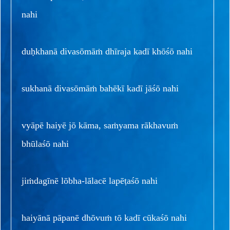
nahi
duḥkhanā divasōmāṁ dhīraja kadī khōśō nahi
sukhanā divasōmāṁ bahēkī kadī jāśō nahi
vyāpē haiyē jō kāma, saṁyama rākhavuṁ
bhūlaśō nahi
jiṁdagīnē lōbha-lālacē lapēṭaśō nahi
haiyānā pāpanē dhōvuṁ tō kadī cūkaśō nahi