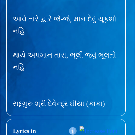
આવે તારે દ્વારે જે-જે, માન દેવું ચૂકશો
નહિ
થાયે અપમાન તારા, ભૂલી જવું ભૂલતો
નહિ
સદ્દગુરુ શ્રી દેવેન્દ્ર ઘીયા (કાકા)
Lyrics in