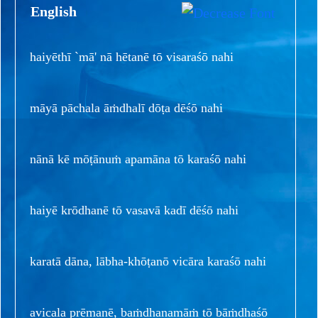
English
haiyēthī `mā' nā hētanē tō visaraśō nahi
māyā pāchala āṁdhalī dōṭa dēśō nahi
nānā kē mōṭānuṁ apamāna tō karaśō nahi
haiyē krōdhanē tō vasavā kadī dēśō nahi
karatā dāna, lābha-khōṭanō vicāra karaśō nahi
avicala prēmanē, baṁdhanamāṁ tō bāṁdhaśō