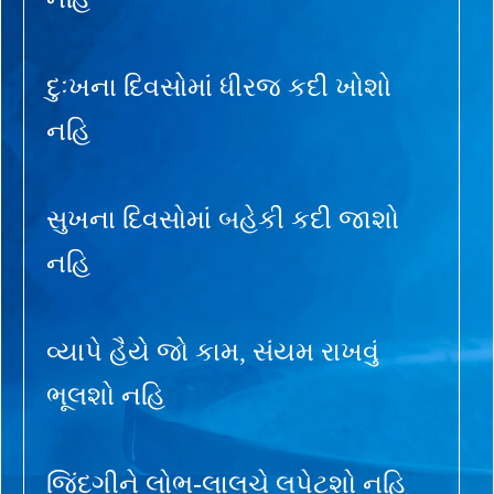
દુઃખના દિવસોમાં ધીરજ કદી ખોશો
નહિ
સુખના દિવસોમાં બહેકી કદી જાશો
નહિ
વ્યાપે હૈયે જો કામ, સંયમ રાખવું
ભૂલશો નહિ
જિંદગીને લોભ-લાલચે લપેટશો નહિ