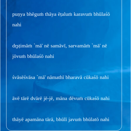
puṇya bhēguṁ thāya ēṭaluṁ karavuṁ bhūlaśō
nahi
dr̥ṣṭimāṁ `mā' nē samāvī, sarvamāṁ `mā' nē
jōvuṁ bhūlaśō nahi
śvāsēśvāsa `mā' nāmathī bharavā cūkaśō nahi
āvē tārē dvārē jē-jē, māna dēvuṁ cūkaśō nahi
thāyē apamāna tārā, bhūlī javuṁ bhūlatō nahi