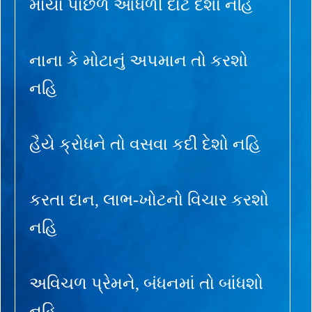
માયા પાછળ આંધળી દોટ દેશો નહિ
નાના કે મોટાનું અપમાન તો કરશો
નહિ
હૈયે ક્રોધને તો વસવા કદી દેશો નહિ
કરતા દાન, લાભ-ખોટનો વિચાર કરશો
નહિ
અવિચળ પ્રેમને, બંધનમાં તો બાંધશો
નહિ