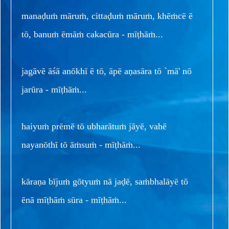
manaḍuṁ māruṁ, cittaḍuṁ māruṁ, khēṁcē ē
tō, banuṁ ēmāṁ cakacūra - mīṭhāṁ...
jagāvē āśā anōkhī ē tō, āpē aṇasāra tō `mā' nō
jarūra - mīṭhāṁ...
haiyuṁ prēmē tō ubharātuṁ jāyē, vahē
nayanōthī tō āṁsuṁ - mīṭhāṁ...
kāraṇa bījuṁ gōtyuṁ nā jaḍē, saṁbhalāyē tō
ēnā mīṭhāṁ sūra - mīṭhāṁ...