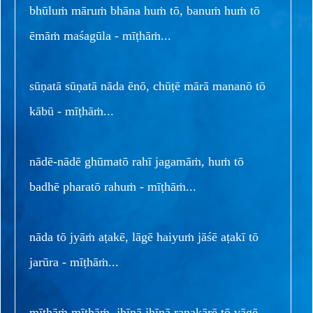
bhūluṁ māruṁ bhāna huṁ tō, banuṁ huṁ tō
ēmāṁ maśagūla - mīṭhāṁ...
sūṇatā sūṇatā nāda ēnō, chūṭē mārā mananō tō
kābū - mīṭhāṁ...
nādē-nādē ghūmatō rahī jagamāṁ, huṁ tō
badhē pharatō rahuṁ - mīṭhāṁ...
nāda tō jyāṁ aṭakē, lāgē haiyuṁ jāśē aṭakī tō
jarūra - mīṭhāṁ...
mīṭhāṁ mīṭhāṁ, jhīṇā jhīṇā raṇakārē tō vāgē