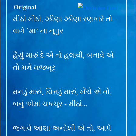
Original
મીઠાં મીઠાં, ઝીણા ઝીણા રણકારે તો
વાગે `મા’ ના નૂપુર
હૈયું મારું દે એ તો હલાવી, બનાવે એ
તો મને મજબૂર
મનડું મારું, ચિત્તડું મારું, ખેંચે એ તો,
બનું એમાં ચકચૂર - મીઠાં...
જગાવે આશા અનોખી એ તો, આપે