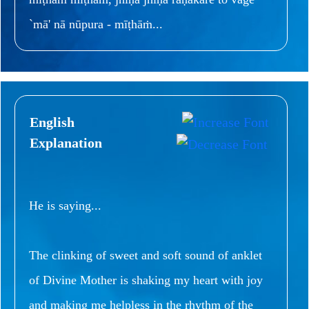
`mā' nā nūpura - mīṭhāṁ...
English
Explanation
He is saying...
The clinking of sweet and soft sound of anklet
of Divine Mother is shaking my heart with joy
and making me helpless in the rhythm of the