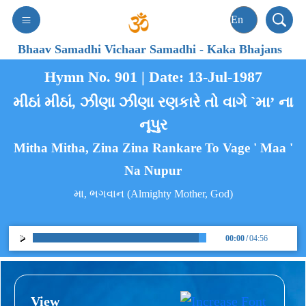
Bhaav Samadhi Vichaar Samadhi
-
Kaka Bhajans
Hymn No. 901 | Date: 13-Jul-1987
મીઠાં મીઠાં, ઝીણા ઝીણા રણકારે તો વાગે `મા’ ના
નૂપુર
Mitha Mitha, Zina Zina Rankare To Vage ' Maa '
Na Nupur
મા, ભગવાન (Almighty Mother, God)
00:00
/
04:56
View