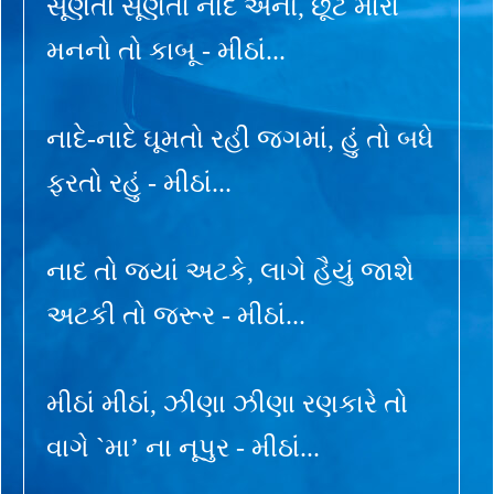
સૂણતા સૂણતા નાદ એનો, છૂટે મારા
મનનો તો કાબૂ - મીઠાં...
નાદે-નાદે ઘૂમતો રહી જગમાં, હું તો બધે
ફરતો રહું - મીઠાં...
નાદ તો જ્યાં અટકે, લાગે હૈયું જાશે
અટકી તો જરૂર - મીઠાં...
મીઠાં મીઠાં, ઝીણા ઝીણા રણકારે તો
વાગે `મા’ ના નૂપુર - મીઠાં...