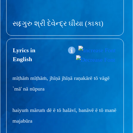
સદ્દગુરુ શ્રી દેવેન્દ્ર ઘીયા (કાકા)
Lyrics in
English
mīṭhāṁ mīṭhāṁ, jhīṇā jhīṇā raṇakārē tō vāgē
`mā' nā nūpura
haiyuṁ māruṁ dē ē tō halāvī, banāvē ē tō manē
majabūra