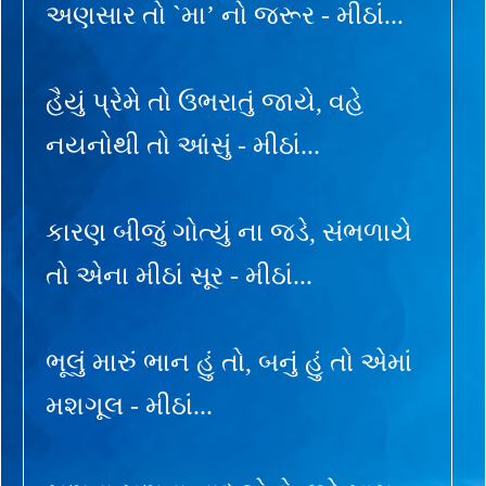
અણસાર તો `મા’ નો જરૂર - મીઠાં...
હૈયું પ્રેમે તો ઉભરાતું જાયે, વહે
નયનોથી તો આંસું - મીઠાં...
કારણ બીજું ગોત્યું ના જડે, સંભળાયે
તો એના મીઠાં સૂર - મીઠાં...
ભૂલું મારું ભાન હું તો, બનું હું તો એમાં
મશગૂલ - મીઠાં...