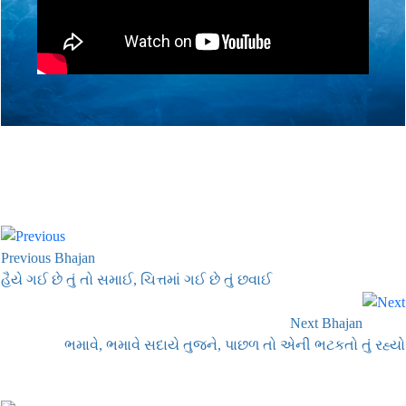
Previous Bhajan
હૈયે ગઈ છે તું તો સમાઈ, ચિત્તમાં ગઈ છે તું છવાઈ
Next Bhajan
ભમાવે, ભમાવે સદાયે તુજને, પાછળ તો એની ભટકતો તું રહ્યો