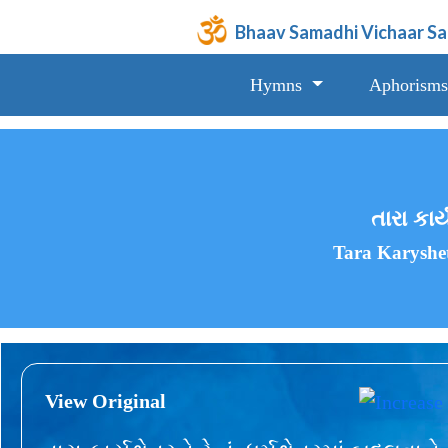
Bhaav Samadhi Vichaar S
Hymns
Aphorisms
તારા કાર્
Tara Karyshe
View Original