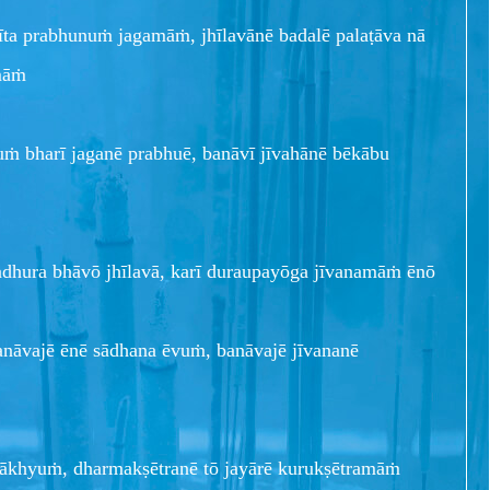
ta prabhunuṁ jagamāṁ, jhīlavānē badalē palaṭāva nā
māṁ
 bharī jaganē prabhuē, banāvī jīvahānē bēkābu
adhura bhāvō jhīlavā, karī duraupayōga jīvanamāṁ ēnō
anāvajē ēnē sādhana ēvuṁ, banāvajē jīvananē
ī nākhyuṁ, dharmakṣētranē tō jayārē kurukṣētramāṁ