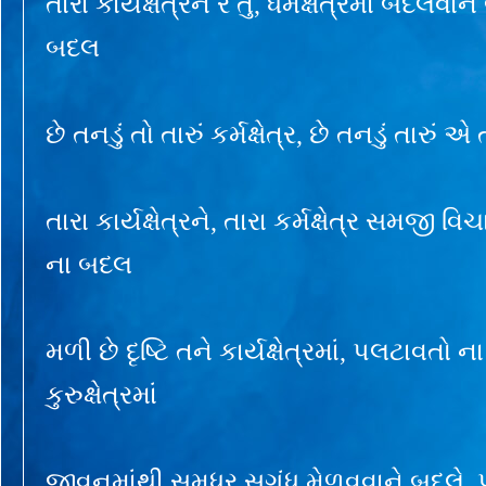
તારા કાર્યક્ષેત્રને રે તું, ધર્મક્ષેત્રમાં બદલવાન
બદલ
છે તનડું તો તારું કર્મક્ષેત્ર, છે તનડું તારું એ ત
તારા કાર્યક્ષેત્રને, તારા કર્મક્ષેત્ર સમજી વિચા
ના બદલ
મળી છે દૃષ્ટિ તને કાર્યક્ષેત્રમાં, પલટાવ
કુરુક્ષેત્રમાં
જીવનમાંથી સુમધુર સુગંધ મેળવવાને બદલે,