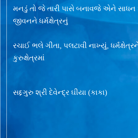
મનડું તો જે તારી પાસે બનાવજે એને સાધન
જીવનને ધર્મક્ષેત્રનું
રચાઈ ભલે ગીતા, પલટાવી નાખ્યું, ધર્મક્ષેત્ર
કુરુક્ષેત્રમાં
સદ્દગુરુ શ્રી દેવેન્દ્ર ઘીયા (કાકા)