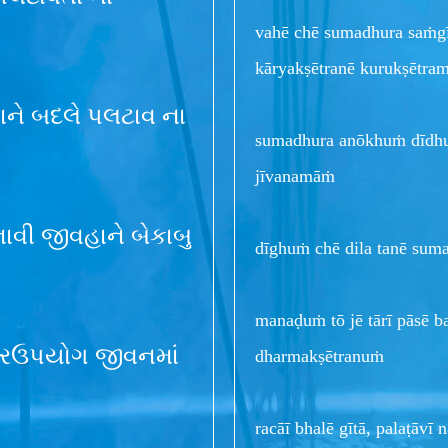
vahē chē sumadhura saṁgī
kāryakṣētranē kurukṣētra
વાને બદલે પલટાવ ના
sumadhura anōkhuṁ dīdhuṁ
jīvanamāṁ
નાવી જીવહાને બેકાબુ
dīghuṁ chē dila tanē sum
manaḍuṁ tō jē tārī pāsē b
ી દુરઉપયોગ જીવનમાં
dharmakṣētranuṁ
racāī bhalē gītā, palaṭāv