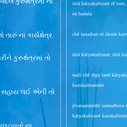
ે બદલે કુરુક્ષેત્રમાં ના
tārā kāryakṣētranē rē tu
nā badala
chē tanaḍuṁ tō tāruṁ karm
ો તારું ના કાર્યક્ષેત્ર
tārā kāryakṣētranē, tārā 
રીને કુરુક્ષેત્રમાં તો
malī chē dr̥ṣṭi tanē kārya
kurukṣētramāṁ
તો ના સહાય લઈ એની તો
jīvanamāṁthī sumadhura s
kāryakṣētranē kurukṣētra
 પલટાવતો ના