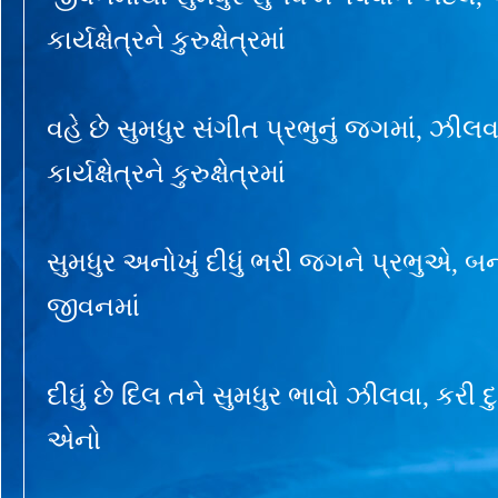
કાર્યક્ષેત્રને કુરુક્ષેત્રમાં
વહે છે સુમધુર સંગીત પ્રભુનું જગમાં, ઝીલ
કાર્યક્ષેત્રને કુરુક્ષેત્રમાં
સુમધુર અનોખું દીધું ભરી જગને પ્રભુએ, બ
જીવનમાં
દીઘું છે દિલ તને સુમધુર ભાવો ઝીલવા, કર
એનો