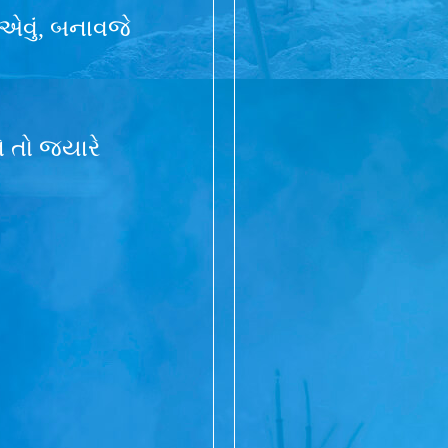
 એવું, બનાવજે
ને તો જયારે