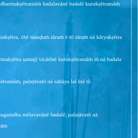
ṁ, dharmakṣētramāṁ badalavānē badalē kurukṣētramāṁ
akṣētra, chē tanaḍuṁ tāruṁ ē tō tāruṁ nā kāryakṣētra
karmakṣētra samajī vicārīnē kurukṣētramāṁ tō nā badala
kṣētramāṁ, palaṭāvatō nā sahāya laī ēnī tō
ugaṁdha mēlavavānē badalē, palaṭāvatō nā
māṁ