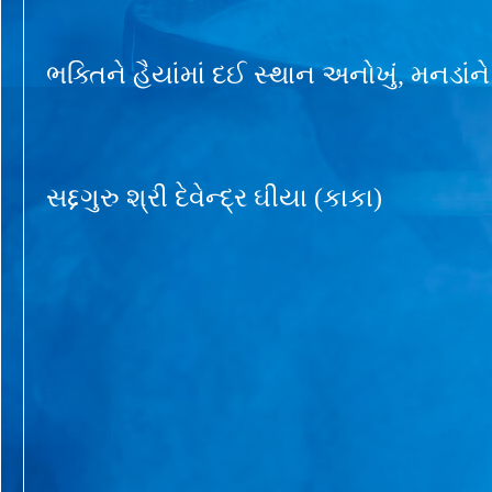
ભક્તિને હૈયાંમાં દઈ સ્થાન અનોખું, મનડાંન
સદ્દગુરુ શ્રી દેવેન્દ્ર ઘીયા (કાકા)