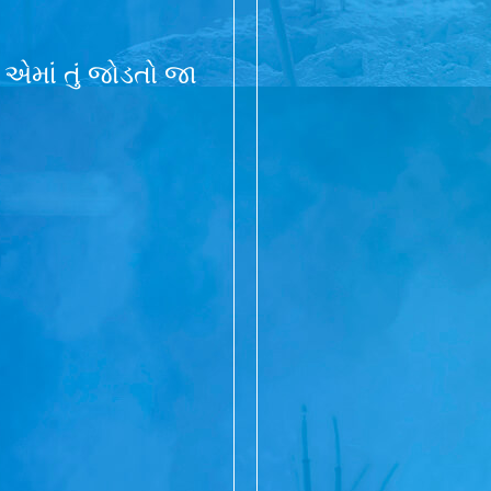
ે એમાં તું જોડતો જા