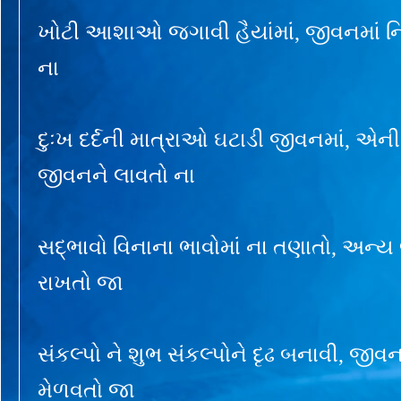
ખોટી આશાઓ જગાવી હૈયાંમાં, જીવનમાં નિર
ના
દુઃખ દર્દની માત્રાઓ ઘટાડી જીવનમાં, એ
જીવનને લાવતો ના
સદ્ભાવો વિનાના ભાવોમાં ના તણાતો, અન્ય ભા
રાખતો જા
સંકલ્પો ને શુભ સંકલ્પોને દૃઢ બનાવી, જીવ
મેળવતો જા