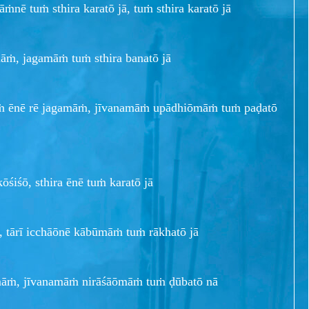
ṁnē tuṁ sthira karatō jā, tuṁ sthira karatō jā
amāṁ, jagamāṁ tuṁ sthira banatō jā
uṁ ēnē rē jagamāṁ, jīvanamāṁ upādhiōmāṁ tuṁ paḍatō
kōśiśō, sthira ēnē tuṁ karatō jā
, tārī icchāōnē kābūmāṁ tuṁ rākhatō jā
ṁmāṁ, jīvanamāṁ nirāśāōmāṁ tuṁ ḍūbatō nā