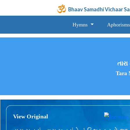
Bhaav Samadhi Vichaar S
Hymns
Aphorisms
તારા 
Tara 
View Original