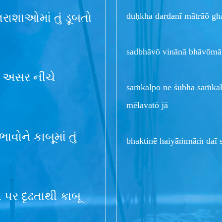
duḥkha dardanī mātrāō gha
ાશાઓમાં તું ડૂબતો
sadbhāvō vinānā bhāvōmā
ની અસર નીચે
saṁkalpō nē śubha saṁkalp
mēlavatō jā
વોને કાબૂમાં તું
bhaktinē haiyāṁmāṁ daī 
ન પર દૃઢતાથી કાબૂ