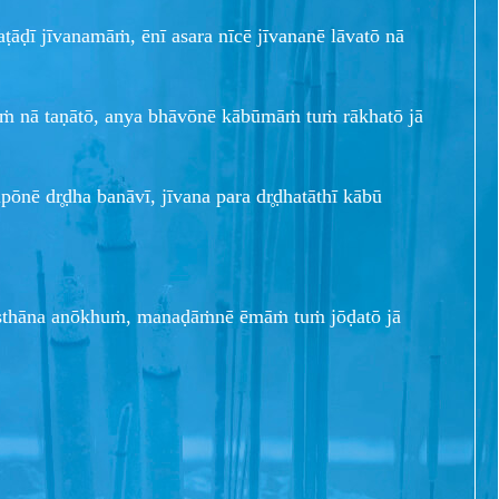
ṭāḍī jīvanamāṁ, ēnī asara nīcē jīvananē lāvatō nā
ṁ nā taṇātō, anya bhāvōnē kābūmāṁ tuṁ rākhatō jā
ōnē dr̥ḍha banāvī, jīvana para dr̥ḍhatāthī kābū
sthāna anōkhuṁ, manaḍāṁnē ēmāṁ tuṁ jōḍatō jā