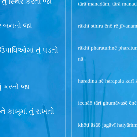
, તું સ્થિર કરતો જા
tārā manaḍāṁ, tārā manaḍā
થિર બનતો જા
rākhī sthira ēnē rē jīvan
rākhī pharatuṁnē pharat
 ઉપાધિઓમાં તું પડતો
nā
haradina nē harapala karī 
ું કરતો જા
icchāō tārī ghumāvaśē ēnē
 કાબૂમાં તું રાખતો
khōṭī āśāō jagāvī haiyā