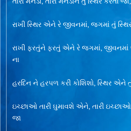
તારા મનડાં, તારા મનડાંને તું સ્થિર કરતો જા
રાખી સ્થિર એને રે જીવનમાં, જગમાં તું સ્
રાખી ફરતુંને ફરતું એને રે જગમાં, જીવનમાં
ના
હરદિન ને હરપળ કરી કોશિશો, સ્થિર એને ત
ઇચ્છાઓ તારી ઘુમાવશે એને, તારી ઇચ્છાઓને
જા