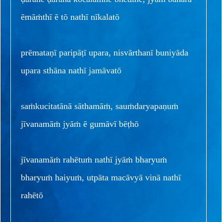
ēmāṁthī ē tō nathī nīkalatō
prēmataṇī paripāṭī upara, nisvārthanī buniyāda
upara sthāna nathī jamāvatō
saṁkucitatānā sāthamāṁ, sauṁdaryapaṇuṁ
jīvanamāṁ jyāṁ ē gumāvī bēṭhō
jīvanamāṁ rahētuṁ nathī jyāṁ bharyuṁ
bharyuṁ haiyuṁ, utpāta macāvyā vinā nathī
rahētō