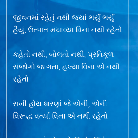
જીવનમાં રહેતું નથી જ્યાં ભર્યું ભર્યું
હૈયું, ઉત્પાત મચાવ્યા વિના નથી રહેતો
કહેતો નથી, બોલતો નથી, પ્રતિકૂળ
સંજોગો જાગતા, હલ્યા વિના એ નથી
રહેતો
રાખી હોય ધારણાં જે એની, એની
વિરૂદ્ધ વર્ત્યા વિના એ નથી રહેતો