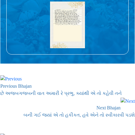
Previous Bhajan
છે અજબગજબની વાત અમારી રે પ્રભુ, ક્યાંથી એ તો કહેવી તને
Next Bhajan
બની ગઈ જ્યાં એ તો હકીકત, હવે એને તો સ્વીકારવી પડશે