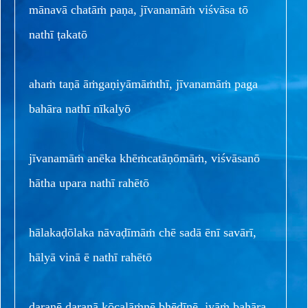
mānavā chatāṁ paṇa, jīvanamāṁ viśvāsa tō
nathī ṭakatō
ahaṁ taṇā āṁgaṇiyāmāṁthī, jīvanamāṁ paga
bahāra nathī nīkalyō
jīvanamāṁ anēka khēṁcatāṇōmāṁ, viśvāsanō
hātha upara nathī rahētō
hālakaḍōlaka nāvaḍīmāṁ chē sadā ēnī savārī,
hālyā vinā ē nathī rahētō
ḍaranē ḍaranā kōcalāṁnē bhēdīnē, jyāṁ bahāra