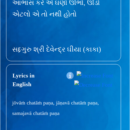
આભાસ કરે એ ઘણો ઊભો, ઊંડો
એટલો એ તો નથી હોતો
સદ્દગુરુ શ્રી દેવેન્દ્ર ઘીયા (કાકા)
Lyrics in
English
jōvāṁ chatāṁ paṇa, jāṇavā chatāṁ paṇa,
samajavā chatāṁ paṇa