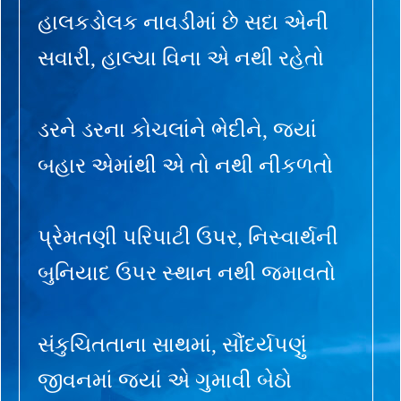
હાલકડોલક નાવડીમાં છે સદા એની
સવારી, હાલ્યા વિના એ નથી રહેતો
ડરને ડરના કોચલાંને ભેદીને, જ્યાં
બહાર એમાંથી એ તો નથી નીકળતો
પ્રેમતણી પરિપાટી ઉપર, નિસ્વાર્થની
બુનિયાદ ઉપર સ્થાન નથી જમાવતો
સંકુચિતતાના સાથમાં, સૌંદર્યપણું
જીવનમાં જ્યાં એ ગુમાવી બેઠો