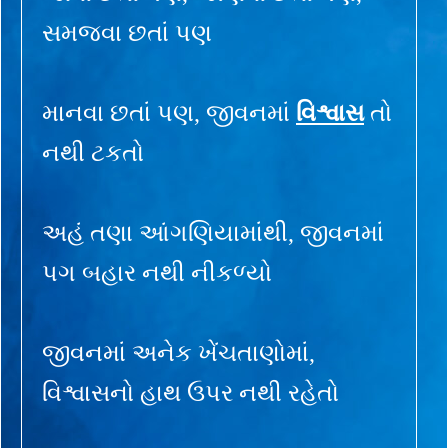
સમજવા છતાં પણ
માનવા છતાં પણ, જીવનમાં
વિશ્વાસ
તો
નથી ટકતો
અહં તણા આંગણિયામાંથી, જીવનમાં
પગ બહાર નથી નીકળ્યો
જીવનમાં અનેક ખેંચતાણોમાં,
વિશ્વાસનો હાથ ઉપર નથી રહેતો