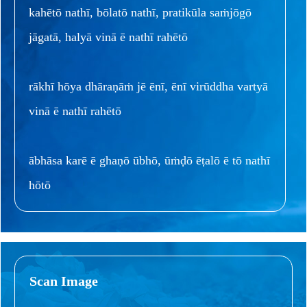
kahētō nathī, bōlatō nathī, pratikūla saṁjōgō
jāgatā, halyā vinā ē nathī rahētō
rākhī hōya dhāraṇāṁ jē ēnī, ēnī virūddha vartyā
vinā ē nathī rahētō
ābhāsa karē ē ghaṇō ūbhō, ūṁḍō ēṭalō ē tō nathī
hōtō
Scan Image