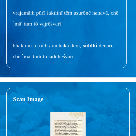
vrajamāṁ pūrī śaktithī tēṁ asurōnē haṇavā, chē
`mā' tuṁ tō vajrēśvarī
bhaktōnī tō tuṁ ārādhaka dēvī,
siddhi
dēnārī,
chē `mā' tuṁ tō siddhēśvarī
Scan Image