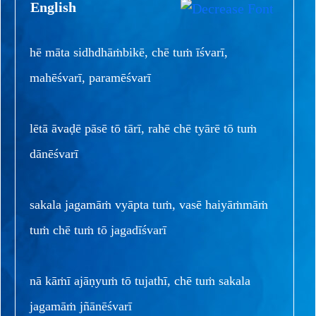
English
hē māta sidhdhāṁbikē, chē tuṁ īśvarī,
mahēśvarī, paramēśvarī
lētā āvaḍē pāsē tō tārī, rahē chē tyārē tō tuṁ
dānēśvarī
sakala jagamāṁ vyāpta tuṁ, vasē haiyāṁmāṁ
tuṁ chē tuṁ tō jagadīśvarī
nā kāṁī ajāṇyuṁ tō tujathī, chē tuṁ sakala
jagamāṁ jñānēśvarī