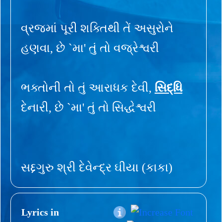
વ્રજમાં પૂરી શક્તિથી તેં અસુરોને
હણવા, છે `મા' તું તો વજ્રેશ્વરી
ભક્તોની તો તું આરાધક દેવી,
સિદ્ધિ
દેનારી, છે `મા' તું તો સિદ્ધેશ્વરી
સદ્દગુરુ શ્રી દેવેન્દ્ર ઘીયા (કાકા)
Lyrics in