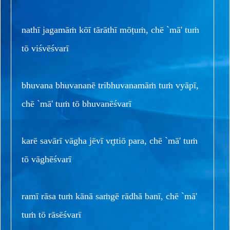
nathī jagamāṁ kōī tārāthī mōṭuṁ, chē `mā' tuṁ
tō viśvēśvarī
bhuvana bhuvananē tribhuvanamāṁ tuṁ vyāpī,
chē `mā' tuṁ tō bhuvanēśvarī
karē savārī vāgha jēvī vr̥ttiō para, chē `mā' tuṁ
tō vāghēśvarī
ramī rāsa tuṁ kānā saṁgē rādhā banī, chē `mā'
tuṁ tō rāsēśvarī