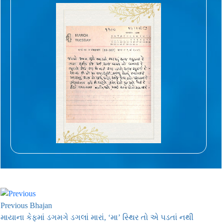
Previous Bhajan
માયાના કેફમાં ડગમગે ડગલાં મારાં, ‘મા’ સ્થિર તો એ પડતાં નથી