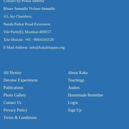
Contact by Postal Address
Bhaav Samadhi Vichaar Samadhi
A5, Jay Chambers,
Nanda Patkar Road Extension,
Vile Parle(E), Mumbai-400057.
Tele-Mobile: +91 - 9004545529
E-Mail Address: info@kakabhajans.org
All Hymns
About Kaka
Devotee Experiences
Teachings
Publications
Audios
Photo Gallery
Homemade Remedies
Contact Us
Login
Privacy Policy
Sign Up
Terms & Conditions