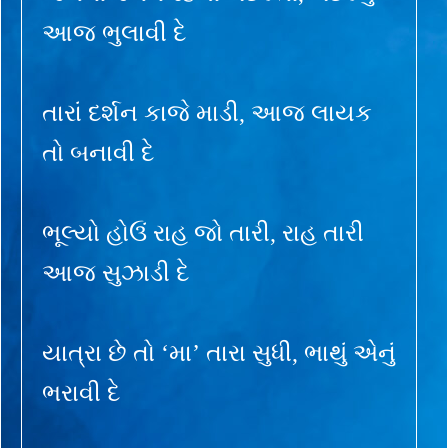
આજ ભુલાવી દે
તારાં દર્શન કાજે માડી, આજ લાયક
તો બનાવી દે
ભૂલ્યો હોઉં રાહ જો તારી, રાહ તારી
આજ સુઝાડી દે
યાત્રા છે તો ‘મા’ તારા સુધી, ભાથું એનું
ભરાવી દે