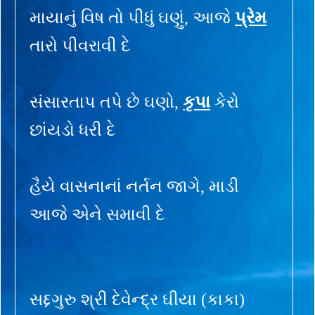
માયાનું વિષ તો પીધું ઘણું, આજે
પ્રેમ
તારો પીવરાવી દે
સંસારતાપ તપે છે ઘણો,
કૃપા
કેરો
છાંયડો ધરી દે
હૈયે વાસનાનાં નર્તન જાગે, માડી
આજે એને સમાવી દે
સદ્દગુરુ શ્રી દેવેન્દ્ર ઘીયા (કાકા)