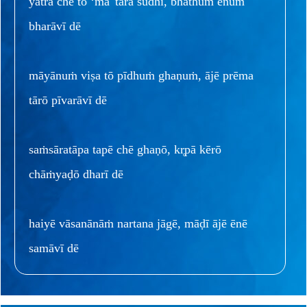
yātrā chē tō ‘mā' tārā sudhī, bhāthuṁ ēnuṁ
bharāvī dē
māyānuṁ viṣa tō pīdhuṁ ghaṇuṁ, ājē prēma
tārō pīvarāvī dē
saṁsāratāpa tapē chē ghaṇō, kr̥pā kērō
chāṁyaḍō dharī dē
haiyē vāsanānāṁ nartana jāgē, māḍī ājē ēnē
samāvī dē