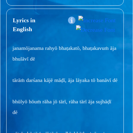
Lyrics in
English
janamōjanama rahyō bhaṭakatō, bhaṭakavuṁ āja
bhulāvī dē
tārāṁ darśana kājē māḍī, āja lāyaka tō banāvī dē
bhūlyō hōuṁ rāha jō tārī, rāha tārī āja sujhāḍī
dē