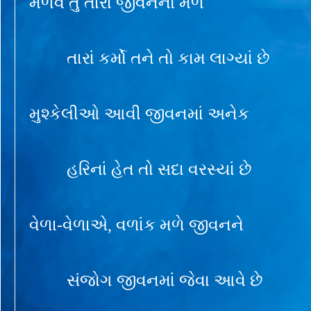
મેળવ તું તારા જીવનનો મેળ
તારાં કર્મો તને તો કામ લાગ્યાં છે
મુશ્કેલીઓ આવી જીવનમાં અનેક
હરિનાં હેત તો સદા વરસ્યાં છે
વેળા-વેળાએ, વળાંક મળે જીવનને
સંજોગ જીવનમાં જેવા આવે છે