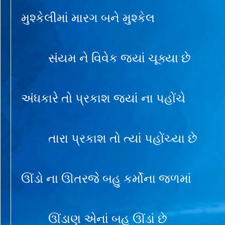
મુશ્કેલીમાં મારગ બને મુશ્કેલ
સંયમ ને વિવેક જ્યાં ચૂક્યા છે
અંધકારે તો પ્રકાશ જ્યાં ના પહોંચે
તારા પ્રકાશ તો ત્યાં પહોંચ્યા છે
ઊંડો ના ઊતરજે બહુ કર્મોના જળમાં
ઊંડાણ એનાં બહુ ઊંડાં છે