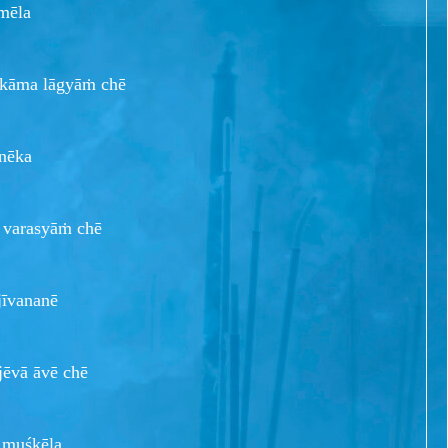
 mēla
āma lāgyāṁ chē
nēka
varasyāṁ chē
jīvananē
vā āvē chē
 muśkēla