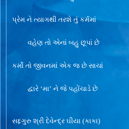
પ્રેમ ને ત્યાગથી તરશે તું કર્મમાં
વહેણ તો એનાં બહુ છૂપાં છે
કર્મો તો જીવનમાં એક જ છે સાચાં
દ્વારે ‘મા’ ને જે પહોંચાડે છે
સદ્દગુરુ શ્રી દેવેન્દ્ર ઘીયા (કાકા)