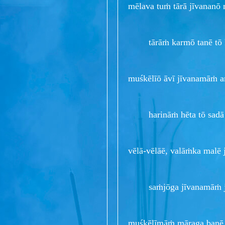
mēlava tuṁ tārā jīvananō
tārāṁ karmō tanē tō k
muśkēlīō āvī jīvanamāṁ a
harināṁ hēta tō sadā 
vēlā-vēlāē, valāṁka malē 
saṁjōga jīvanamāṁ jē
muśkēlīmāṁ māraga banē