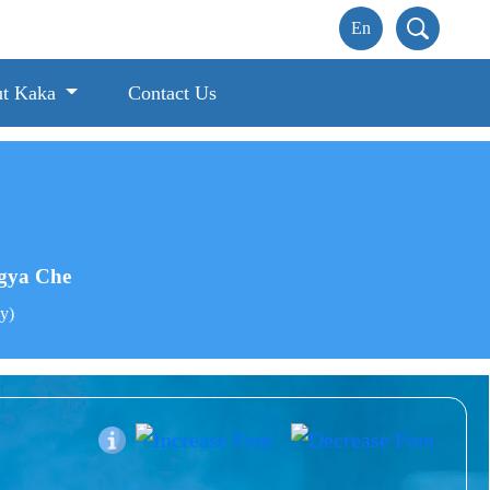
t Kaka
Contact Us
gya Che
ny)