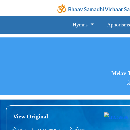
Bhaav Samadhi Vichaar S
Hymns
Aphorisms
Melav 
સે
View Original