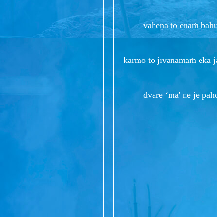
vahēṇa tō ēnāṁ bahu 
karmō tō jīvanamāṁ ēka j
dvārē ‘mā' nē jē pahō