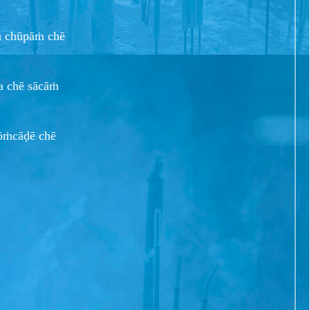
chūpāṁ chē
a chē sācāṁ
ṁcāḍē chē