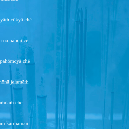
āṁ cūkyā chē
āṁ nā pahōṁcē
pahōṁcyā chē
rmōnā jalamāṁ
ṁḍāṁ chē
 tuṁ karmamāṁ