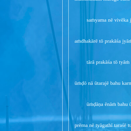
saṁyama nē vivēka jy
aṁdhakārē tō prakāśa jy
tārā prakāśa tō tyāṁ 
ūṁḍō nā ūtarajē bahu ka
ūṁḍāṇa ēnāṁ bahu ū
prēma nē tyāgathī taraśē