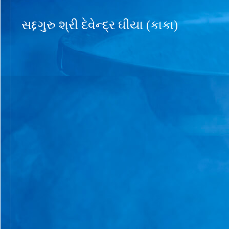
સદ્દગુરુ શ્રી દેવેન્દ્ર ઘીયા (કાકા)