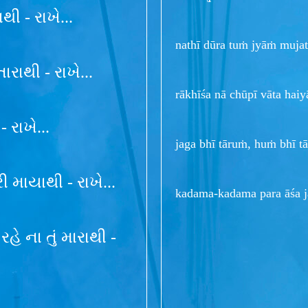
ાથી - રાખે...
nathī dūra tuṁ jyāṁ mujath
ારાથી - રાખે...
rākhīśa nā chūpī vāta haiyā
 રાખે...
jaga bhī tāruṁ, huṁ bhī tā
ી માયાથી - રાખે...
kadama-kadama para āśa ja
 ના તું મારાથી -