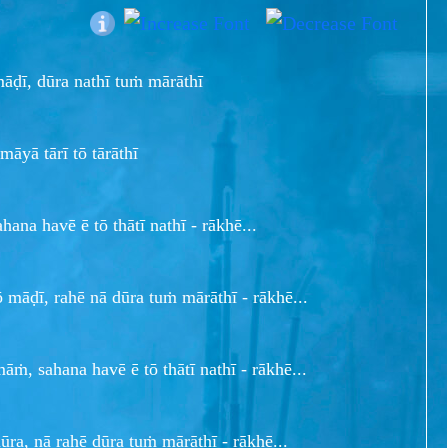
māḍī, dūra nathī tuṁ mārāthī
āyā tārī tō tārāthī
ahana havē ē tō thātī nathī - rākhē...
ō māḍī, rahē nā dūra tuṁ mārāthī - rākhē...
āṁ, sahana havē ē tō thātī nathī - rākhē...
dūra, nā rahē dūra tuṁ mārāthī - rākhē...