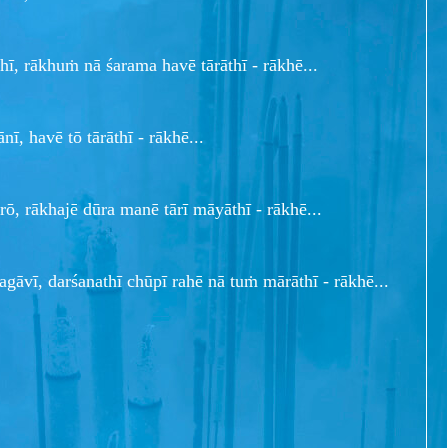
ī, rākhuṁ nā śarama havē tārāthī - rākhē...
nī, havē tō tārāthī - rākhē...
rō, rākhajē dūra manē tārī māyāthī - rākhē...
gāvī, darśanathī chūpī rahē nā tuṁ mārāthī - rākhē...