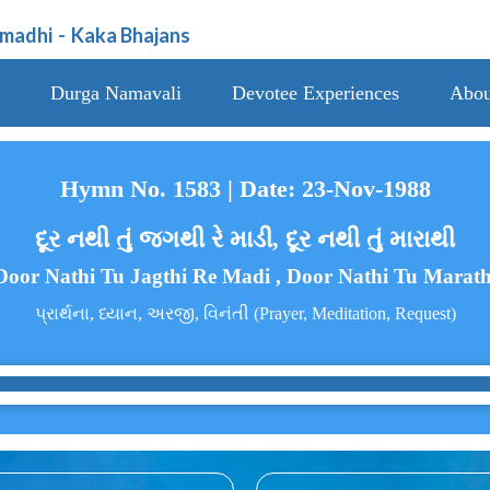
amadhi
-
Kaka Bhajans
Durga Namavali
Devotee Experiences
Abou
Hymn No. 1583 | Date: 23-Nov-1988
દૂર નથી તું જગથી રે માડી, દૂર નથી તું મારાથી
Door Nathi Tu Jagthi Re Madi , Door Nathi Tu Marath
પ્રાર્થના, ધ્યાન, અરજી, વિનંતી (Prayer, Meditation, Request)