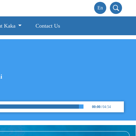
t Kaka
Contact Us
i
00:00
/
04:54