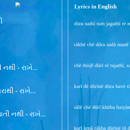
Lyrics in English
ી
dūra nathī tuṁ jagathī rē 
rākhē chē dūra sadā manē m
chē thōḍī dūrī rē tujathī, s
 નથી - રાખે...
karī dē dūrīnē dūra havē t
ારાથી - રાખે...
sālē chē dūrī khūba haiyām
તી નથી - રાખે...
karī kr̥pā rākha dūrīnē tō 