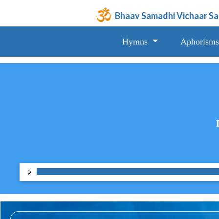
Bhaav Samadhi Vichaar S
Hymns
Aphorisms