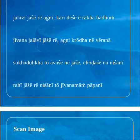
jalāvī jāśē rē agni, karī dēśē ē rākha badhuṁ
jīvana jalāvī jāśē rē, agni krōdha nē vēranā
sukhaduḥkha tō āvaśē nē jāśē, chōḍaśē nā niśānī
rahī jāśē rē niśānī tō jīvanamāṁ pāpanī
Scan Image