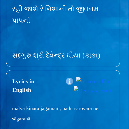
રહી જાશે રે નિશાની તો જીવનમાં
પાપની
સદ્દગુરુ શ્રી દેવેન્દ્ર ઘીયા (કાકા)
Lyrics in
English
malyā kinārā jagamāṁ, nadī, sarōvara nē
sāgaranā