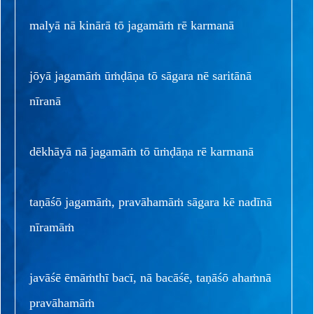
malyā nā kinārā tō jagamāṁ rē karmanā
jōyā jagamāṁ ūṁḍāṇa tō sāgara nē saritānā
nīranā
dēkhāyā nā jagamāṁ tō ūṁḍāṇa rē karmanā
taṇāśō jagamāṁ, pravāhamāṁ sāgara kē nadīnā
nīramāṁ
javāśē ēmāṁthī bacī, nā bacāśē, taṇāśō ahaṁnā
pravāhamāṁ