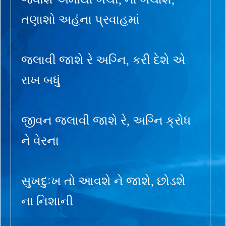
તણાશો અહંના પ્રવાહમાં
જલાવી જાશે રે અગ્નિ, કરી દેશે એ
રાખ બધું
જીવન જલાવી જાશે રે, અગ્નિ ક્રોધ
ને વેરના
સુખદુઃખ તો આવશે ને જાશે, છોડશે
ના નિશાની