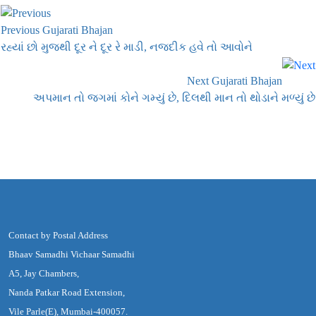
Previous Gujarati Bhajan
રહ્યાં છો મુજથી દૂર ને દૂર રે માડી, નજદીક હવે તો આવોને
Next Gujarati Bhajan
અપમાન તો જગમાં કોને ગમ્યું છે, દિલથી માન તો થોડાને મળ્યું છે
Contact by Postal Address
Bhaav Samadhi Vichaar Samadhi
A5, Jay Chambers,
Nanda Patkar Road Extension,
Vile Parle(E), Mumbai-400057.