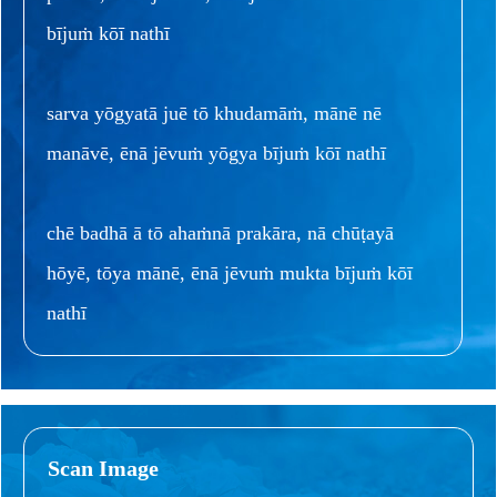
bījuṁ kōī nathī
sarva yōgyatā juē tō khudamāṁ, mānē nē
manāvē, ēnā jēvuṁ yōgya bījuṁ kōī nathī
chē badhā ā tō ahaṁnā prakāra, nā chūṭayā
hōyē, tōya mānē, ēnā jēvuṁ mukta bījuṁ kōī
nathī
Scan Image