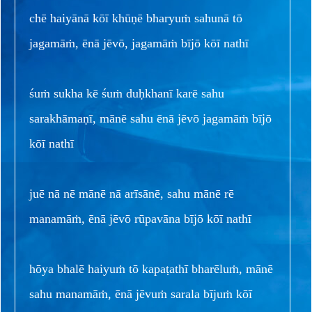
chē haiyānā kōī khūṇē bharyuṁ sahunā tō
jagamāṁ, ēnā jēvō, jagamāṁ bījō kōī nathī
śuṁ sukha kē śuṁ duḥkhanī karē sahu
sarakhāmaṇī, mānē sahu ēnā jēvō jagamāṁ bījō
kōī nathī
juē nā nē mānē nā arīsānē, sahu mānē rē
manamāṁ, ēnā jēvō rūpavāna bījō kōī nathī
hōya bhalē haiyuṁ tō kapaṭathī bharēluṁ, mānē
sahu manamāṁ, ēnā jēvuṁ sarala bījuṁ kōī