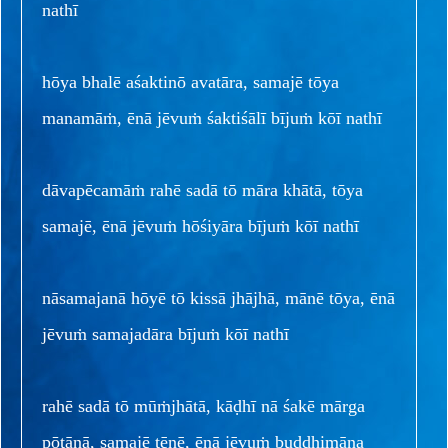
nathī
hōya bhalē aśaktinō avatāra, samajē tōya
manamāṁ, ēnā jēvuṁ śaktiśālī bījuṁ kōī nathī
dāvapēcamāṁ rahē sadā tō māra khātā, tōya
samajē, ēnā jēvuṁ hōśiyāra bījuṁ kōī nathī
nāsamajanā hōyē tō kissā jhājhā, mānē tōya, ēnā
jēvuṁ samajadāra bījuṁ kōī nathī
rahē sadā tō mūṁjhātā, kāḍhī nā śakē mārga
pōtānā, samajē tēnē, ēnā jēvuṁ buddhimāna