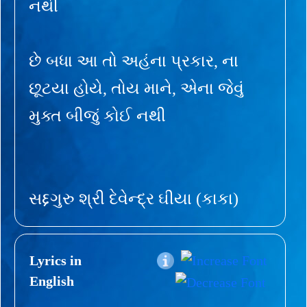
નથી
છે બધા આ તો અહંના પ્રકાર, ના
છૂટયા હોયે, તોય માને, એના જેવું
મુક્ત બીજું કોઈ નથી
સદ્દગુરુ શ્રી દેવેન્દ્ર ઘીયા (કાકા)
Lyrics in
English