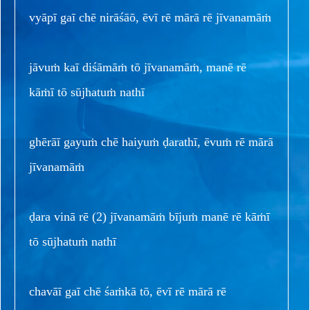
vyāpī gaī chē nirāśāō, ēvī rē mārā rē jīvanamāṁ
jāvuṁ kaī diśāmāṁ tō jīvanamāṁ, manē rē
kāṁī tō sūjhatuṁ nathī
ghērāī gayuṁ chē haiyuṁ ḍarathī, ēvuṁ rē mārā
jīvanamāṁ
ḍara vinā rē (2) jīvanamāṁ bījuṁ manē rē kāṁī
tō sūjhatuṁ nathī
chavāī gaī chē śaṁkā tō, ēvī rē mārā rē