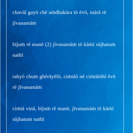
chavāī gayō chē aṁdhakāra tō ēvō, mārā rē
jīvanamāṁ
bījuṁ rē manē (2) jīvanamāṁ tō kāṁī sūjhatuṁ
nathī
rahyō chuṁ ghērāyēlō, ciṁtāō nē ciṁtāōthī ēvō
rē jīvanamāṁ
ciṁtā vinā, bījuṁ rē manē, jīvanamāṁ tō kāṁī
sūjhatuṁ nathī