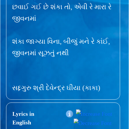
છવાઈ ગઈ છે શંકા તો, એવી રે મારા રે
જીવનમાં
શંકા જાગ્યા વિના, બીજું મને રે કાંઈ,
જીવનમાં સૂઝતું નથી
સદ્દગુરુ શ્રી દેવેન્દ્ર ઘીયા (કાકા)
Lyrics in
English