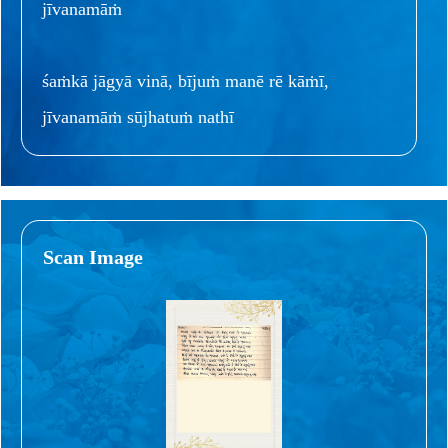
jīvanamāṁ
śaṁkā jāgyā vinā, bījuṁ manē rē kāṁī,
jīvanamāṁ sūjhatuṁ nathī
Scan Image