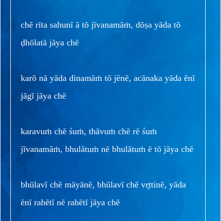
chē rīta sahunī ā tō jīvanamāṁ, dōṣa yāda tō
ḍhōlatā jāya chē
karō nā yāda dinamāṁ tō jēnē, acānaka yāda ēnī
jāgī jāya chē
karavuṁ chē śuṁ, thāvuṁ chē rē śuṁ
jīvanamāṁ, bhulātuṁ nē bhulātuṁ ē tō jāya chē
bhūlavī chē māyānē, bhūlavī chē vr̥ttinē, yāda
ēnī rahētī nē rahētī jāya chē