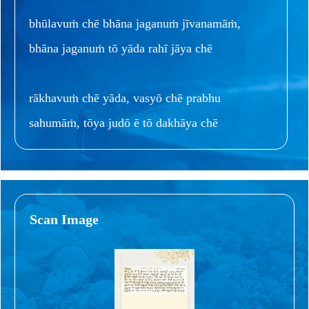
bhūlavuṁ chē bhāna jaganuṁ jīvanamāṁ,
bhāna jaganuṁ tō yāda rahī jāya chē
rākhavuṁ chē yāda, vasyō chē prabhu
sahumāṁ, tōya judō ē tō dakhāya chē
Scan Image