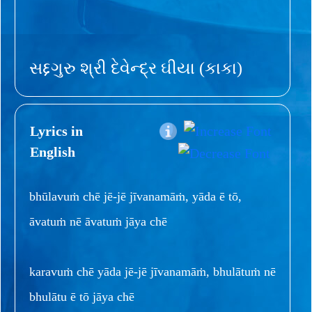
સદ્દગુરુ શ્રી દેવેન્દ્ર ઘીયા (કાકા)
Lyrics in
English
bhūlavuṁ chē jē-jē jīvanamāṁ, yāda ē tō,
āvatuṁ nē āvatuṁ jāya chē
karavuṁ chē yāda jē-jē jīvanamāṁ, bhulātuṁ nē
bhulātu ē tō jāya chē