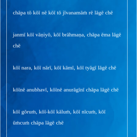
chāpa tō kōī nē kōī tō jīvanamāṁ rē lāgē chē
janmī kōī vāṇiyō, kōī brāhmaṇa, chāpa ēma lāgē
chē
kōī nara, kōī nārī, kōī kāmī, kōī tyāgī lāgē chē
kōīnē anubhavī, kōīnē anurāgīnī chāpa lāgē chē
kōī gōruṁ, kōī-kōī kāluṁ, kōī nīcuṁ, kōī
ūṁcuṁ chāpa lāgē chē