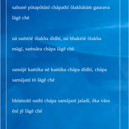
sahunē pōtapōtānī chāpathī ōlakhātāṁ gaurava
lāgē chē
nā saṁtōē ōlakha dīdhī, nā bhaktōē ōlakha
māgī, saṁsāra chāpa lāgē chē
samājē kaṁīka nē kaṁīka chāpa dīdhī, chāpa
samājanī tō lāgē chē
bhūṁsātī nathī chāpa samājanī jaladī, ēka vāra
ēnī jē lāgē chē