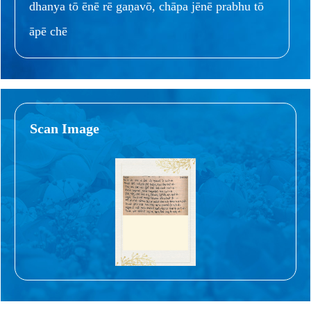
dhanya tō ēnē rē gaṇavō, chāpa jēnē prabhu tō
āpē chē
Scan Image