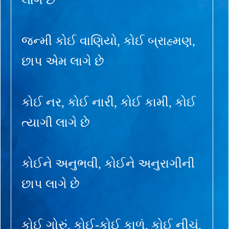
જન્મી કોઈ વાણિયો, કોઈ બ્રાહ્મણ,
છાપ એમ લાગે છે
કોઈ નર, કોઈ નારી, કોઈ કામી, કોઈ
ત્યાગી લાગે છે
કોઈને અનુભવી, કોઈને અનુરાગીની
છાપ લાગે છે
કોઈ ગોરું, કોઈ-કોઈ કાળું, કોઈ નીચું,