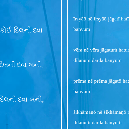
īrṣyāō nē īrṣyāō jāgatī ha
banyuṁ
, કોઈ દિલની દવા
vēra nē vēra jāgatuṁ hatu
dilanuṁ darda banyuṁ
ઈ દિલની દવા બની,
prēma nē prēma jāgatō hat
banyuṁ
દિલની દવા બની,
śikhāmaṇō nē śikhāmaṇō ma
dilanuṁ darda banyuṁ