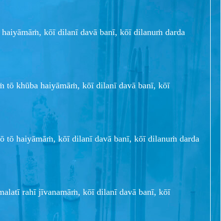
tī haiyāmāṁ, kōī dilanī davā banī, kōī dilanuṁ darda
ṁ tō khūba haiyāmāṁ, kōī dilanī davā banī, kōī
ō tō haiyāmāṁ, kōī dilanī davā banī, kōī dilanuṁ darda
latī rahī jīvanamāṁ, kōī dilanī davā banī, kōī