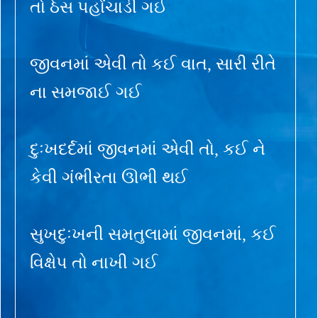
તો ઠેસ પહોંચાડી ગઈ
જીવનમાં એવી તો કઈ વાત, સારી રીતે
ના સમજાઈ ગઈ
દુઃખદર્દમાં જીવનમાં એવી તો, કઈ ને
કેવી ગંભીરતા ઊભી થઈ
સુખદુઃખની સમતુલામાં જીવનમાં, કઈ
વિક્ષેપ તો નાખી ગઈ