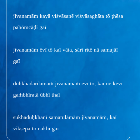
jīvanamāṁ kayā viśvāsanē viśvāsaghāta tō ṭhēsa
pahōṁcāḍī gaī
jīvanamāṁ ēvī tō kaī vāta, sārī rītē nā samajāī
gaī
duḥkhadardamāṁ jīvanamāṁ ēvī tō, kaī nē kēvī
gaṁbhīratā ūbhī thaī
sukhaduḥkhanī samatulāmāṁ jīvanamāṁ, kaī
vikṣēpa tō nākhī gaī