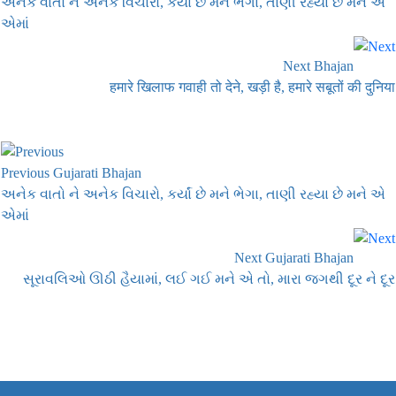
અનેક વાતો ને અનેક વિચારો, કર્યાં છે મને ભેગા, તાણી રહ્યા છે મને એ
એમાં
Next Bhajan
हमारे खिलाफ गवाही तो देने, खड़ी है, हमारे सबूतों की दुनिया
Previous Gujarati Bhajan
અનેક વાતો ને અનેક વિચારો, કર્યાં છે મને ભેગા, તાણી રહ્યા છે મને એ
એમાં
Next Gujarati Bhajan
સૂરાવલિઓ ઊઠી હૈયામાં, લઈ ગઈ મને એ તો, મારા જગથી દૂર ને દૂર