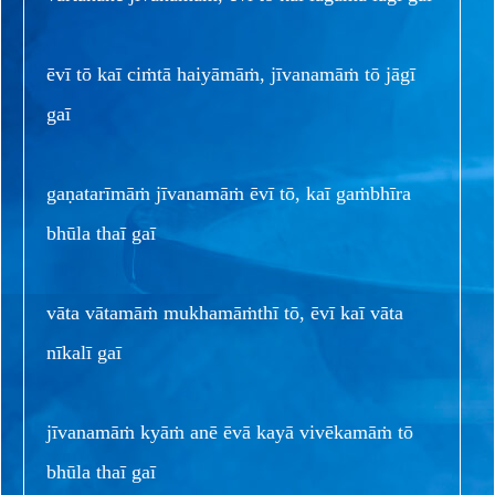
ēvī tō kaī ciṁtā haiyāmāṁ, jīvanamāṁ tō jāgī
gaī
gaṇatarīmāṁ jīvanamāṁ ēvī tō, kaī gaṁbhīra
bhūla thaī gaī
vāta vātamāṁ mukhamāṁthī tō, ēvī kaī vāta
nīkalī gaī
jīvanamāṁ kyāṁ anē ēvā kayā vivēkamāṁ tō
bhūla thaī gaī