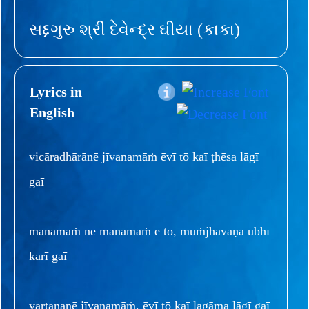
સદ્દગુરુ શ્રી દેવેન્દ્ર ઘીયા (કાકા)
Lyrics in
English
vicāradhārānē jīvanamāṁ ēvī tō kaī ṭhēsa lāgī
gaī
manamāṁ nē manamāṁ ē tō, mūṁjhavaṇa ūbhī
karī gaī
vartananē jīvanamāṁ, ēvī tō kaī lagāma lāgī gaī