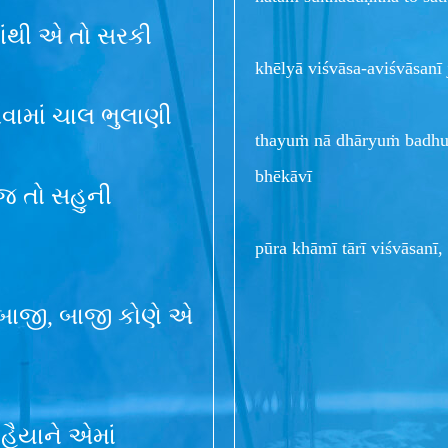
માંથી એ તો સરકી
khēlyā viśvāsa-aviśvāsanī 
લવામાં ચાલ ભુલાણી
thayuṁ nā dhāryuṁ badhu
bhēkāvī
 આજ તો સહુની
pūra khāmī tārī viśvāsanī,
 બાજી, બાજી કોણે એ
ને હૈયાને એમાં