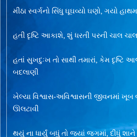
મીઠા સ્વર્ગનો સિંધુ ઘૂઘવ્યો ઘણો, ગયો હાથ
હતી દૃષ્ટિ આકાશે, શું ધરતી પરની ચાલ ચા
હતાં સુખદુઃખ તો સાથી તમારાં, કેમ દૃષ્ટિ
બદલાણી
ખેલ્યા વિશ્વાસ-અવિશ્વાસની જીવનમાં ખૂબ
ઊલટાવી
થયું ના ધાર્યું બધું તો જ્યાં જગમાં, દીધું શા