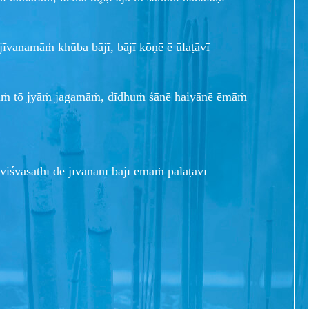
jīvanamāṁ khūba bājī, bājī kōṇē ē ūlaṭāvī
ṁ tō jyāṁ jagamāṁ, dīdhuṁ śānē haiyānē ēmāṁ
 viśvāsathī dē jīvananī bājī ēmāṁ palaṭāvī