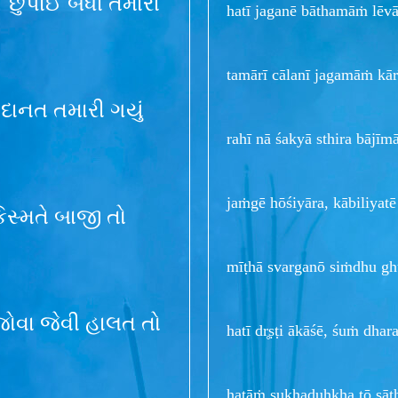
ઈ છુપાઈ બધી તમારી
hatī jaganē bāthamāṁ lēvān
tamārī cālanī jagamāṁ kār
દાનત તમારી ગયું
rahī nā śakyā sthira bājīm
jaṁgē hōśiyāra, kābiliyatē 
િસ્મતે બાજી તો
mīṭhā svarganō siṁdhu gh
જોવા જેવી હાલત તો
hatī dr̥ṣṭi ākāśē, śuṁ dha
hatāṁ sukhaduḥkha tō sāthī