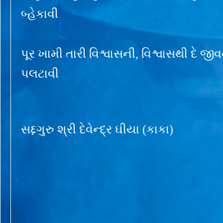
બ્હેકાવી
પૂર ખામી તારી વિશ્વાસની, વિશ્વાસથી દે જ
પલટાવી
સદ્દગુરુ શ્રી દેવેન્દ્ર ઘીયા (કાકા)