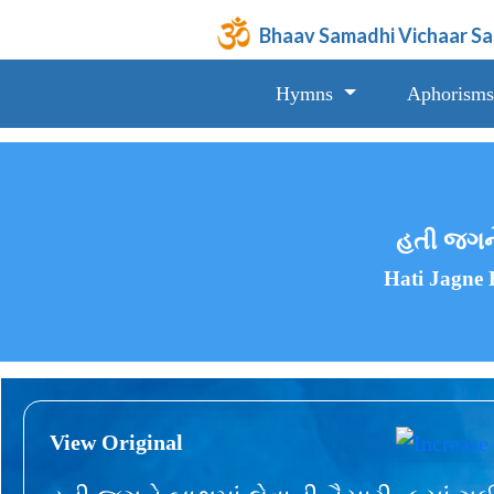
Bhaav Samadhi Vichaar S
Hymns
Aphorisms
હતી જગને 
Hati Jagne
View Original