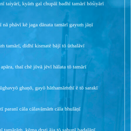
ī taiyārī, kyāṁ gaī chupāī badhī tamārī hōśiyārī
ī nā phāvī kē jaga dānata tamārī gayuṁ jāṇī
āṁ tamārī, dīdhī kismatē bājī tō ūthalāvī
apāra, thaī chē jōvā jēvī hālata tō tamārī
ūghavyō ghaṇō, gayō hāthamāṁthī ē tō sarakī
ratī paranī cāla cālavāmāṁ cāla bhulāṇī
 tamārāṁ, kēma dr̥ṣṭi āja tō sahunī badalāṇī