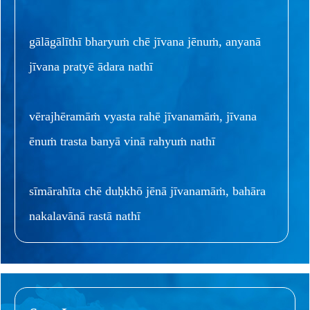
gālāgālīthī bharyuṁ chē jīvana jēnuṁ, anyanā
jīvana pratyē ādara nathī
vērajhēramāṁ vyasta rahē jīvanamāṁ, jīvana
ēnuṁ trasta banyā vinā rahyuṁ nathī
sīmārahīta chē duḥkhō jēnā jīvanamāṁ, bahāra
nakalavānā rastā nathī