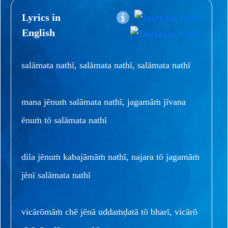
Lyrics in
English
salāmata nathī, salāmata nathī, salāmata nathī
mana jēnuṁ salāmata nathī, jagamāṁ jīvana
ēnuṁ tō salāmata nathī
dila jēnuṁ kabajāmāṁ nathī, najara tō jagamāṁ
jēnī salāmata nathī
vicārōmāṁ chē jēnā uddaṁḍatā tō bharī, vicārō