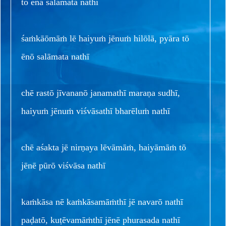
tō ēnā salāmata nathī
śaṁkāōmāṁ lē haiyuṁ jēnuṁ hilōlā, pyāra tō
ēnō salāmata nathī
chē rastō jīvananō janamathī maraṇa sudhī,
haiyuṁ jēnuṁ viśvāsathī bharēluṁ nathī
chē aśakta jē nirṇaya lēvāmāṁ, haiyāmāṁ tō
jēnē pūrō viśvāsa nathī
kaṁkāsa nē kaṁkāsamāṁthī jē navarō nathī
paḍatō, kuṭēvamāṁthī jēnē phurasada nathī