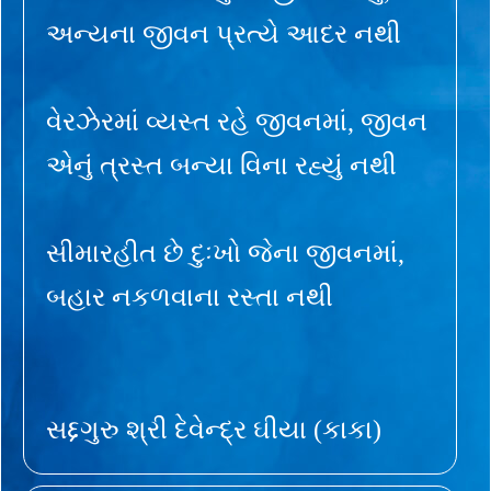
અન્યના જીવન પ્રત્યે આદર નથી
વેરઝેરમાં વ્યસ્ત રહે જીવનમાં, જીવન
એનું ત્રસ્ત બન્યા વિના રહ્યું નથી
સીમારહીત છે દુઃખો જેના જીવનમાં,
બહાર નકળવાના રસ્તા નથી
સદ્દગુરુ શ્રી દેવેન્દ્ર ઘીયા (કાકા)