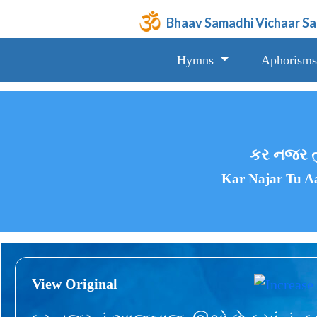
Bhaav Samadhi Vichaar S
Hymns
Aphorisms
કર નજર તું
Kar Najar Tu A
View Original