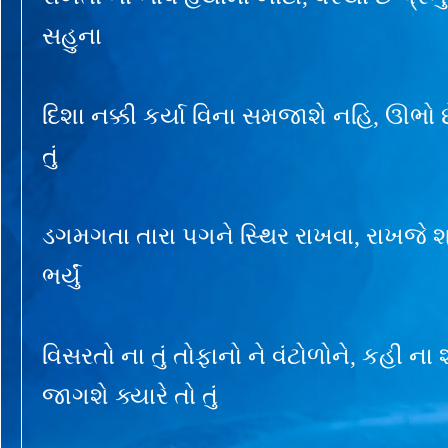
સહુના
દિશા નક્કી કર્યા વિના સમજાશે નહિ, ઊભો છ
તું
ડગમગતા તારા પગને સ્થિર રાખવા, રાખજે શ્રદ
ભર્યું
વિસરતો ના તું તોફાનો ને વંટોળોને, કહી 
જાગશે ક્યારે તો તું