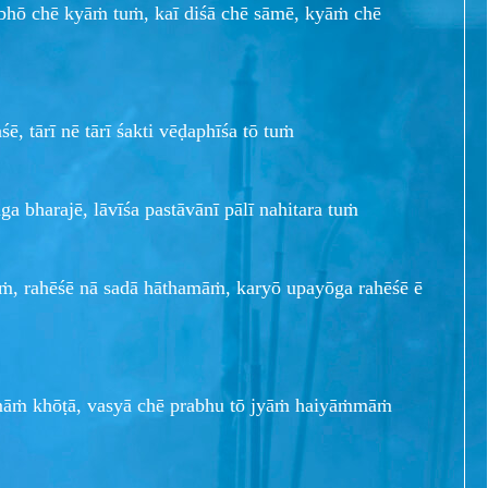
ūbhō chē kyāṁ tuṁ, kaī diśā chē sāmē, kyāṁ chē
ē, tārī nē tārī śakti vēḍaphīśa tō tuṁ
ga bharajē, lāvīśa pastāvānī pālī nahitara tuṁ
, rahēśē nā sadā hāthamāṁ, karyō upayōga rahēśē ē
māṁ khōṭā, vasyā chē prabhu tō jyāṁ haiyāṁmāṁ