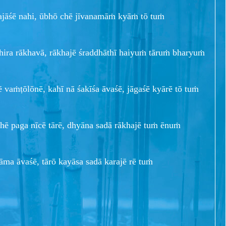
majāśē nahi, ūbhō chē jīvanamāṁ kyāṁ tō tuṁ
hira rākhavā, rākhajē śraddhāthī haiyuṁ tāruṁ bharyuṁ
ē vaṁṭōlōnē, kahī nā śakīśa āvaśē, jāgaśē kyārē tō tuṁ
chē paga nīcē tārē, dhyāna sadā rākhajē tuṁ ēnuṁ
kāma āvaśē, tārō kayāsa sadā karajē rē tuṁ