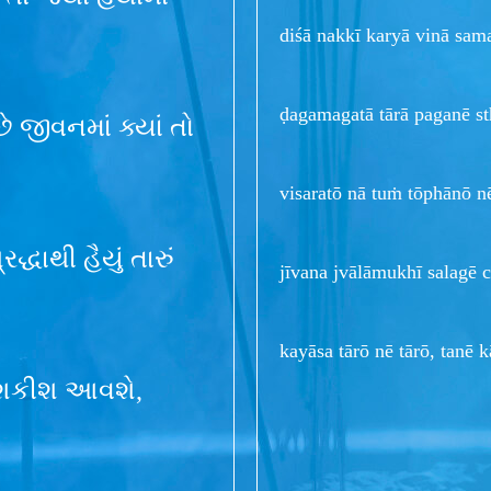
diśā nakkī karyā vinā sa
ḍagamagatā tārā paganē st
ે જીવનમાં ક્યાં તો
visaratō nā tuṁ tōphānō n
્ધાથી હૈયું તારું
jīvana jvālāmukhī salagē 
kayāsa tārō nē tārō, tanē 
ના શકીશ આવશે,