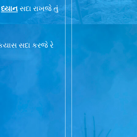
,
ધ્યાન
સદા રાખજે તું
 કયાસ સદા કરજે રે