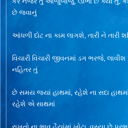
કર નજર તું આજુબાજુ, ઊભો છે ક્યાં તું, કઈ
છે જવાનું
આંધળી દોટ ના કામ લાગશે, તારી ને તારી શક્
વિચારી વિચારી જીવનમાં ડગ ભરજે, લાવીશ 
નહિતર તું
છે સમય જ્યાં હાથમાં, રહેશે ના સદા હાથમા
રહેશે એ સાથમાં
રાખતો ના ભાવ હૈયાંમાં ખોટા, વસ્યા છે પ્રભુ 