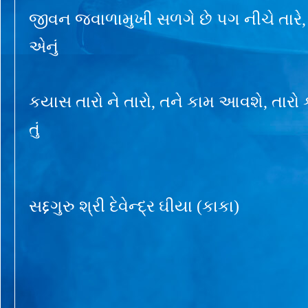
જીવન જ્વાળામુખી સળગે છે પગ નીચે તારે
એનું
કયાસ તારો ને તારો, તને કામ આવશે, તારો
તું
સદ્દગુરુ શ્રી દેવેન્દ્ર ઘીયા (કાકા)