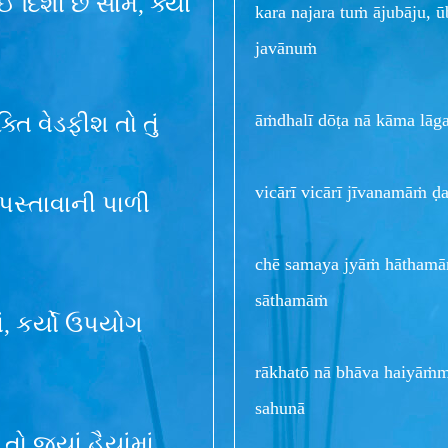
 દિશા છે સામે, ક્યાં
kara najara tuṁ ājubāju, 
javānuṁ
āṁdhalī dōṭa nā kāma lāgaś
તિ વેડફીશ તો તું
vicārī vicārī jīvanamāṁ ḍa
પસ્તાવાની પાળી
chē samaya jyāṁ hāthamāṁ
sāthamāṁ
ં, કર્યો ઉપયોગ
rākhatō nā bhāva haiyāṁ
sahunā
તો જ્યાં હૈયાંમાં