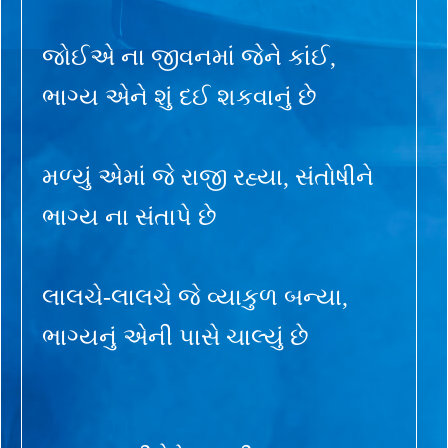
જોઈએ ના જીવનમાં જેને કાંઈ,
ભાગ્ય એને શું દઈ શકવાનું છે
મળ્યું એમાં જે રાજી રહ્યા, સંતોષીને
ભાગ્ય ના સંતાપે છે
લાલચે-લાલચે જે વ્યાકુળ બન્યા,
ભાગ્યનું એની પાસે ચાલ્યું છે