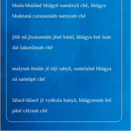
bhala-bhalānē bhāgyē namāvyā chē, bhāgya
bhaktanā caraṇamāṁ namyuṁ chē
jōīē nā jīvanamāṁ jēnē kāṁī, bhāgya ēnē śuṁ
daī śakavānuṁ chē
malyuṁ ēmāṁ jē rājī rahyā, saṁtōṣīnē bhāgya
nā saṁtāpē chē
lālacē-lālacē jē vyākula banyā, bhāgyanuṁ ēnī
pāsē cālyuṁ chē