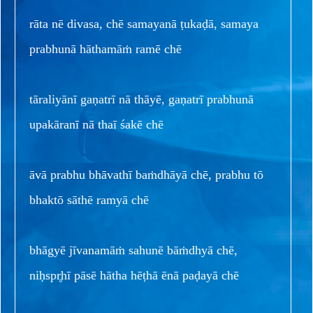
rāta nē divasa, chē samayanā ṭukaḍā, samaya
prabhunā hāthamāṁ ramē chē
tāraliyānī gaṇatrī nā thāyē, gaṇatrī prabhunā
upakāranī nā thaī śakē chē
āvā prabhu bhāvathī baṁdhāyā chē, prabhu tō
bhaktō sāthē ramyā chē
bhāgyē jīvanamāṁ sahunē bāṁdhyā chē,
niḥspr̥hī pāsē hātha hēṭhā ēnā paḍayā chē