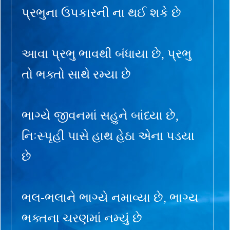
પ્રભુના ઉપકારની ના થઈ શકે છે
આવા પ્રભુ ભાવથી બંધાયા છે, પ્રભુ
તો ભક્તો સાથે રમ્યા છે
ભાગ્યે જીવનમાં સહુને બાંધ્યા છે,
નિઃસ્પૃહી પાસે હાથ હેઠા એના પડયા
છે
ભલ-ભલાને ભાગ્યે નમાવ્યા છે, ભાગ્ય
ભક્તના ચરણમાં નમ્યું છે