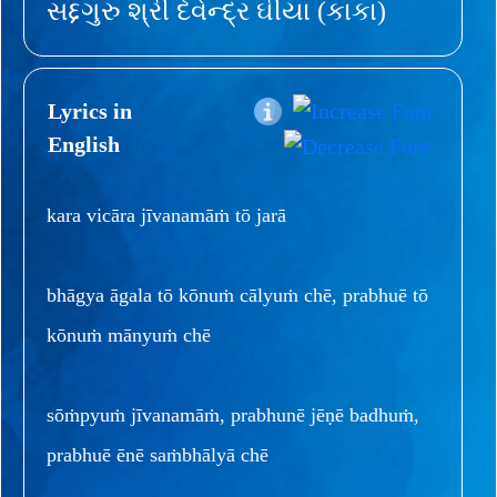
સદ્દગુરુ શ્રી દેવેન્દ્ર ઘીયા (કાકા)
Lyrics in
English
kara vicāra jīvanamāṁ tō jarā
bhāgya āgala tō kōnuṁ cālyuṁ chē, prabhuē tō
kōnuṁ mānyuṁ chē
sōṁpyuṁ jīvanamāṁ, prabhunē jēṇē badhuṁ,
prabhuē ēnē saṁbhālyā chē