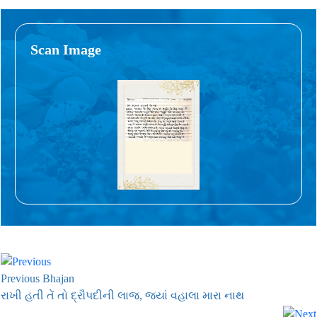
Scan Image
Previous Bhajan
રાખી હતી તેં તો દ્રૌપદીની લાજ, જ્યાં વહાલા મારા નાથ