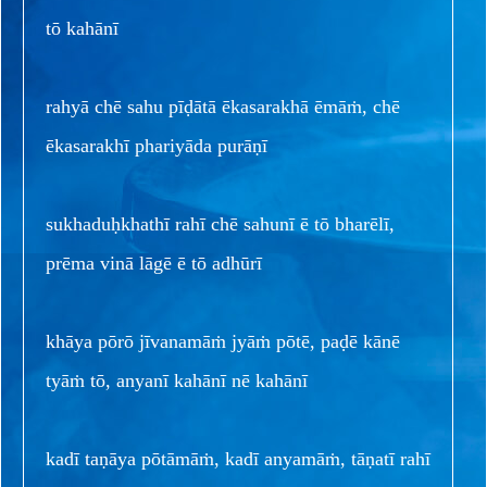
tō kahānī
rahyā chē sahu pīḍātā ēkasarakhā ēmāṁ, chē
ēkasarakhī phariyāda purāṇī
sukhaduḥkhathī rahī chē sahunī ē tō bharēlī,
prēma vinā lāgē ē tō adhūrī
khāya pōrō jīvanamāṁ jyāṁ pōtē, paḍē kānē
tyāṁ tō, anyanī kahānī nē kahānī
kadī taṇāya pōtāmāṁ, kadī anyamāṁ, tāṇatī rahī