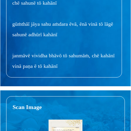
chē sahunē tō kahānī
gūṁthāī jāya sahu aṁdara ēvā, ēnā vinā tō lāgē
sahunē adhūrī kahānī
janmāvē vividha bhāvō tō sahumāṁ, chē kahānī
vinā paṇa ē tō kahānī
Scan Image