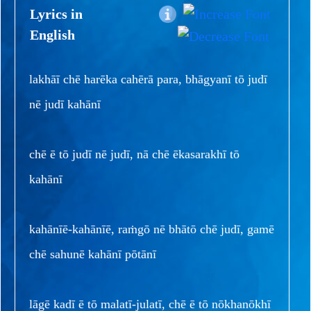
Lyrics in
English
lakhāī chē harēka cahērā para, bhāgyanī tō judī
nē judī kahānī
chē ē tō judī nē judī, nā chē ēkasarakhī tō
kahānī
kahānīē-kahānīē, raṁgō nē bhātō chē judī, gamē
chē sahunē kahānī pōtānī
lāgē kadī ē tō malatī-julatī, chē ē tō nōkhanōkhī