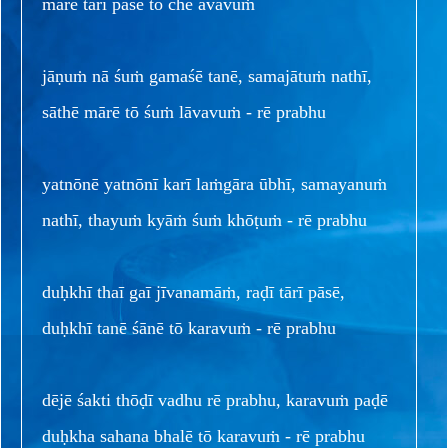
mārē tārī pāsē tō chē āvavuṁ
jāṇuṁ nā śuṁ gamaśē tanē, samajātuṁ nathī,
sāthē mārē tō śuṁ lāvavuṁ - rē prabhu
yatnōnē yatnōnī karī laṁgāra ūbhī, samayanuṁ
nathī, thayuṁ kyāṁ śuṁ khōṭuṁ - rē prabhu
duḥkhī thaī gaī jīvanamāṁ, raḍī tārī pāsē,
duḥkhī tanē śānē tō karavuṁ - rē prabhu
dējē śakti thōḍī vadhu rē prabhu, karavuṁ paḍē
duḥkha sahana bhalē tō karavuṁ - rē prabhu