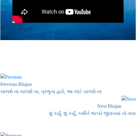
Previous Bhajan
ચાલશે ના ચાલશે ના, પ્રભુના દ્વારે, આ કાંઈ ચાલશે ના
Next Bhajan
શું કર્યું, શું કર્યું, કર્મોને ભાગ્યે જીવનમાં તો તારા