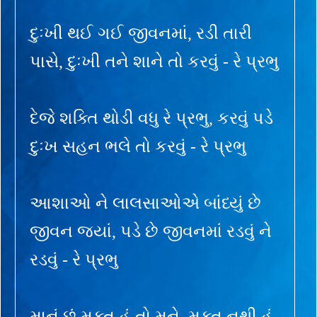
દુઃખી થઈ ગઈ જીવનમાં, રડી તારી
પાસે, દુઃખી તને શાને તો કરવું - રે પ્રભુ
દેજે શક્તિ થોડી વધુ રે પ્રભુ, કરવું પડે
દુઃખ સહન ભલે તો કરવું - રે પ્રભુ
આશાઓ ને લાલસાઓએ બાંધ્યું છે
જીવન જ્યાં, પડે છે જીવનમાં રડવું ને
રડવું - રે પ્રભુ
માનું છું મુક્ત હું તો મને, મુક્ત નથી હું,