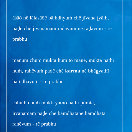
āśāō nē lālasāōē bāṁdhyuṁ chē jīvana jyāṁ,
paḍē chē jīvanamāṁ raḍavuṁ nē raḍavuṁ - rē
prabhu
mānuṁ chuṁ mukta huṁ tō manē, mukta nathī
huṁ, rahēvuṁ paḍē chē
karma
nē bhāgyathī
baṁdhāvuṁ - rē prabhu
cāhuṁ chuṁ mukti yatnō nathī pūratā,
jīvanamāṁ paḍē chē baṁdhātānē baṁdhātā
rahēvuṁ - rē prabhu