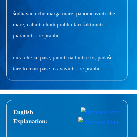
śōdhavānā chē mārga mārē, pahōṁcavuṁ chē
mārē, cāhuṁ chuṁ prabhu tārī śaktinuṁ
jharaṇuṁ - rē prabhu
dūra chē kē pāsē, jāṇuṁ nā huṁ ē tō, paḍaśē
tārē tō mārī pāsē tō āvavuṁ - rē prabhu
English
Explanation: