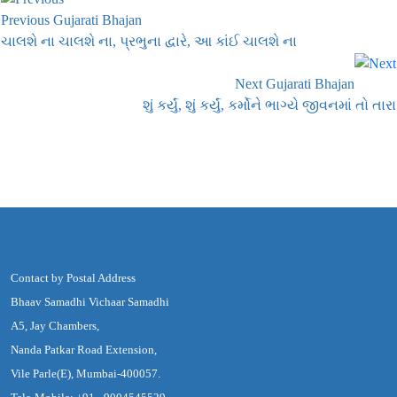
Previous Gujarati Bhajan
ચાલશે ના ચાલશે ના, પ્રભુના દ્વારે, આ કાંઈ ચાલશે ના
Next Gujarati Bhajan
શું કર્યું, શું કર્યું, કર્મોને ભાગ્યે જીવનમાં તો તારા
Contact by Postal Address
Bhaav Samadhi Vichaar Samadhi
A5, Jay Chambers,
Nanda Patkar Road Extension,
Vile Parle(E), Mumbai-400057.