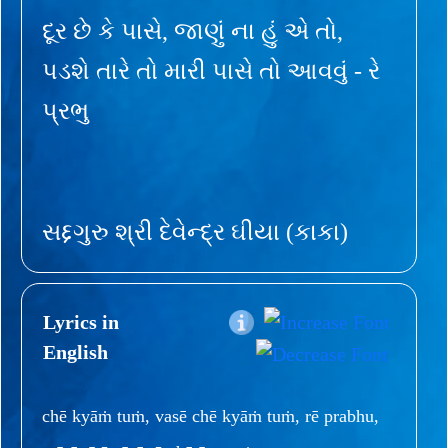
દૂર છે કે પાસે, જાણું ના હું એ તો,
પડશે તારે તો મારી પાસે તો આવવું - રે
પ્રભુ
સદ્દગુરુ શ્રી દેવેન્દ્ર ઘીયા (કાકા)
Lyrics in
English
chē kyāṁ tuṁ, vasē chē kyāṁ tuṁ, rē prabhu,