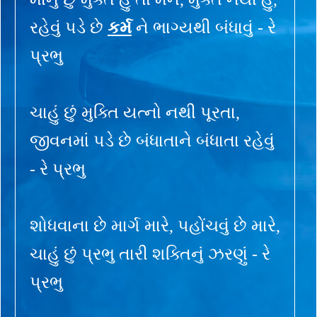
રહેવું પડે છે
કર્મ
ને ભાગ્યથી બંધાવું - રે
પ્રભુ
ચાહું છું મુક્તિ યત્નો નથી પૂરતા,
જીવનમાં પડે છે બંધાતાને બંધાતા રહેવું
- રે પ્રભુ
શોધવાના છે માર્ગ મારે, પહોંચવું છે મારે,
ચાહું છું પ્રભુ તારી શક્તિનું ઝરણું - રે
પ્રભુ