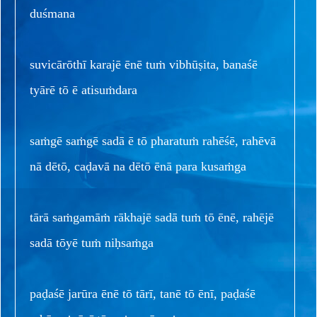
duśmana
suvicārōthī karajē ēnē tuṁ vibhūṣita, banaśē
tyārē tō ē atisuṁdara
saṁgē saṁgē sadā ē tō pharatuṁ rahēśē, rahēvā
nā dētō, caḍavā na dētō ēnā para kusaṁga
tārā saṁgamāṁ rākhajē sadā tuṁ tō ēnē, rahējē
sadā tōyē tuṁ niḥsaṁga
paḍaśē jarūra ēnē tō tārī, tanē tō ēnī, paḍaśē