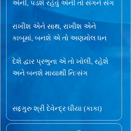
એની, પડશે રહેવું એની તો સંગને સંગ
રાખીશ એને સાથ, રાખીશ એને
કાબૂમાં, બનશે એ તો અણમોલ ધન
દેશે દ્વાર પ્રભુના એ તો ખોલી, રહેશે
અને બનશે માયાથી નિઃસંગ
સદ્દગુરુ શ્રી દેવેન્દ્ર ઘીયા (કાકા)