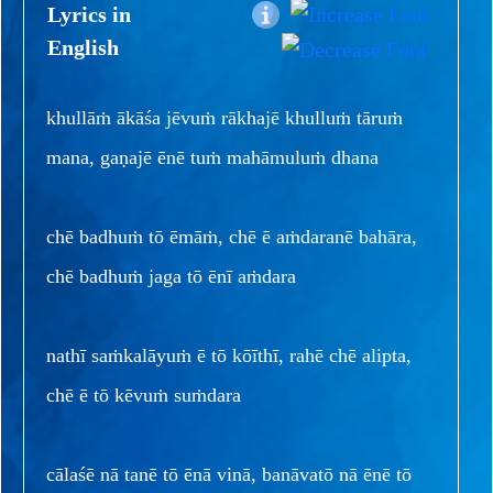
Lyrics in
English
khullāṁ ākāśa jēvuṁ rākhajē khulluṁ tāruṁ
mana, gaṇajē ēnē tuṁ mahāmuluṁ dhana
chē badhuṁ tō ēmāṁ, chē ē aṁdaranē bahāra,
chē badhuṁ jaga tō ēnī aṁdara
nathī saṁkalāyuṁ ē tō kōīthī, rahē chē alipta,
chē ē tō kēvuṁ suṁdara
cālaśē nā tanē tō ēnā vinā, banāvatō nā ēnē tō