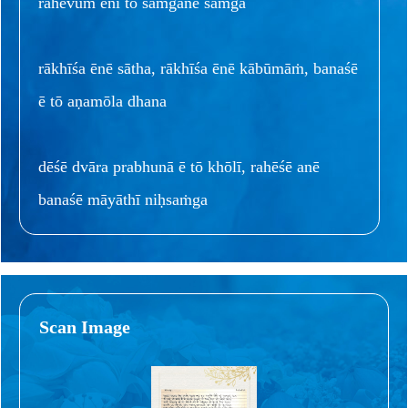
rahēvuṁ ēnī tō saṁganē saṁga
rākhīśa ēnē sātha, rākhīśa ēnē kābūmāṁ, banaśē
ē tō aṇamōla dhana
dēśē dvāra prabhunā ē tō khōlī, rahēśē anē
banaśē māyāthī niḥsaṁga
Scan Image