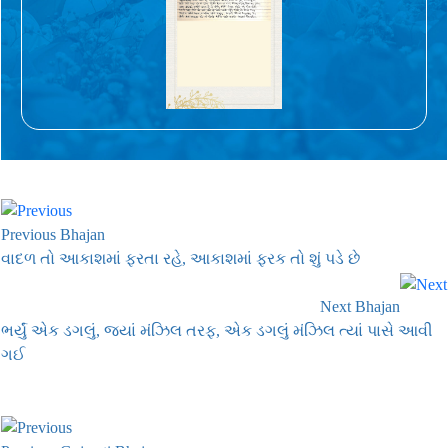
Previous Bhajan
વાદળ તો આકાશમાં ફરતા રહે, આકાશમાં ફરક તો શું પડે છે
Next Bhajan
ભર્યું એક ડગલું, જ્યાં મંઝિલ તરફ, એક ડગલું મંઝિલ ત્યાં પાસે આવી
ગઈ