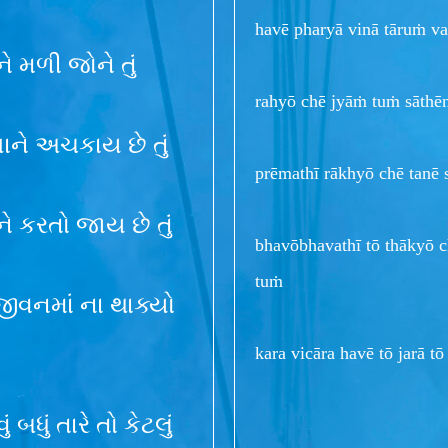
havē pharyā vinā tāruṁ va
ને મળી જોને તું
rahyō chē jyāṁ tuṁ sāthē
 શાને અચકાય છે તું
prēmathī rākhyō chē tanē 
ને કરતો જાય છે તું
bhavōbhavathī tō thākyō 
tuṁ
 જીવનમાં ના થાક્યો
kara vicāra havē tō jarā 
બધું તારે તો કેટલું