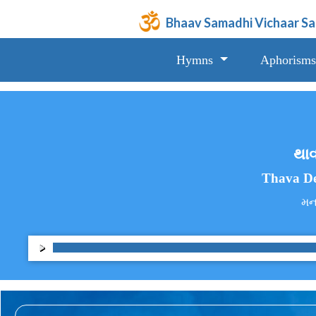
Bhaav Samadhi Vichaar S
Hymns
Aphorisms
થાવ
Thava De
મન,