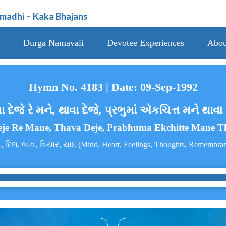
amadhi
-
Kaka Bhajans
Durga Namavali
Devotee Experiences
Abou
Hymn No. 4183 | Date: 09-Sep-1992
ા દેજે રે મને, થાવા દેજે, પ્રભુમાં એકચિત્ત મને થાવા 
je Re Mane, Thava Deje, Prabhuma Ekchitte Mane T
 દિલ, ભાવ, વિચાર, યાદ (Mind, Heart, Feelings, Thoughts, Remembra