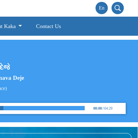
t Kaka
Contact Us
દેજે
hava Deje
nce)
00:00
/
04:29