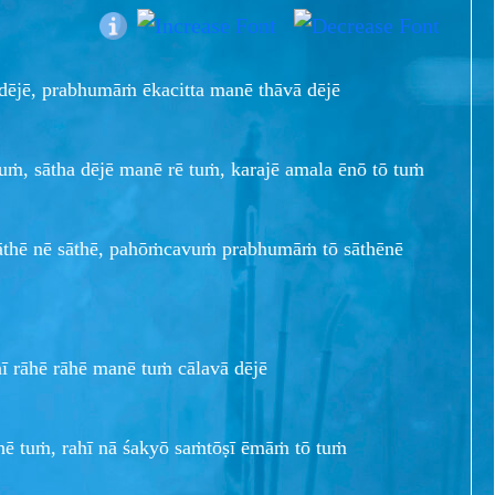
 dējē, prabhumāṁ ēkacitta manē thāvā dējē
ṁ, sātha dējē manē rē tuṁ, karajē amala ēnō tō tuṁ
thē nē sāthē, pahōṁcavuṁ prabhumāṁ tō sāthēnē
ēnī rāhē rāhē manē tuṁ cālavā dējē
hē tuṁ, rahī nā śakyō saṁtōṣī ēmāṁ tō tuṁ