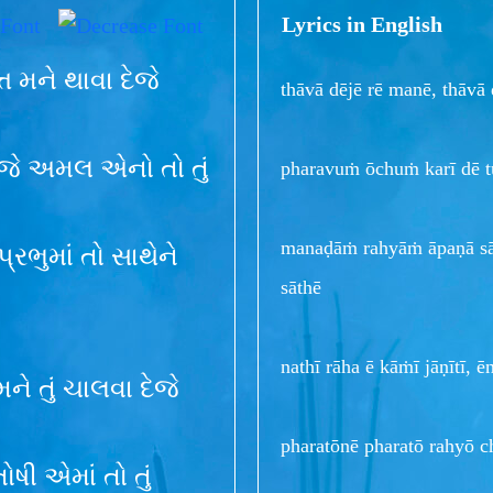
Lyrics in English
્ત મને થાવા દેજે
thāvā dējē rē manē, thāvā
, કરજે અમલ એનો તો તું
pharavuṁ ōchuṁ karī dē tu
manaḍāṁ rahyāṁ āpaṇā sā
્રભુમાં તો સાથેને
sāthē
nathī rāha ē kāṁī jāṇītī, 
ે તું ચાલવા દેજે
pharatōnē pharatō rahyō c
ોષી એમાં તો તું