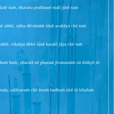
laśē śuṁ, ēkavāra prabhunē malī jōnē tuṁ
nē sāthē, sātha dēvāmāṁ śānē acakāya chē tuṁ
sāthē, vikṣēpa ūbhō śānē karatō jāya chē tuṁ
chuṁ huṁ, pharatā nē pharatā jīvanamāṁ nā thākyō tō
tō tuṁ, calāvavuṁ chē āvuṁ badhuṁ tārē tō kēṭaluṁ