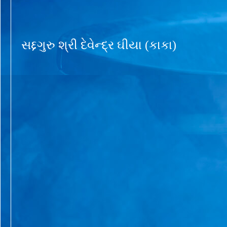
સદ્દગુરુ શ્રી દેવેન્દ્ર ઘીયા (કાકા)