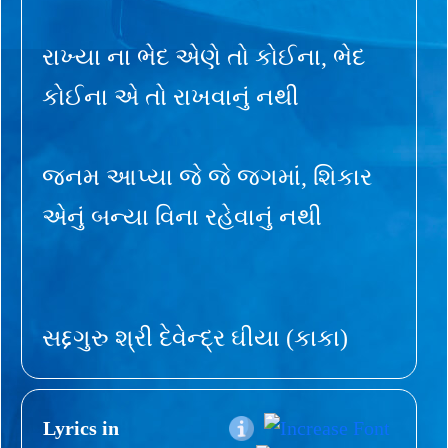
રાખ્યા ના ભેદ એણે તો કોઈના, ભેદ
કોઈના એ તો રાખવાનું નથી
જનમ આપ્યા જે જે જગમાં, શિકાર
એનું બન્યા વિના રહેવાનું નથી
સદ્દગુરુ શ્રી દેવેન્દ્ર ઘીયા (કાકા)
Lyrics in