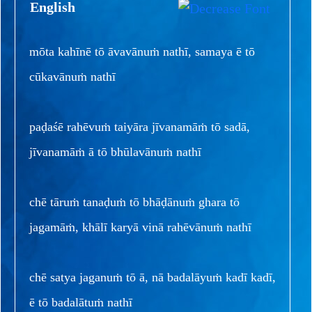
English
mōta kahīnē tō āvavānuṁ nathī, samaya ē tō
cūkavānuṁ nathī
paḍaśē rahēvuṁ taiyāra jīvanamāṁ tō sadā,
jīvanamāṁ ā tō bhūlavānuṁ nathī
chē tāruṁ tanaḍuṁ tō bhāḍānuṁ ghara tō
jagamāṁ, khālī karyā vinā rahēvānuṁ nathī
chē satya jaganuṁ tō ā, nā badalāyuṁ kadī kadī,
ē tō badalātuṁ nathī