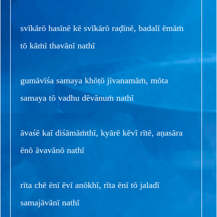
svīkārō hasīnē kē svīkārō raḍīnē, badalī ēmāṁ
tō kāṁī thavānī nathī
gumāvīśa samaya khōṭō jīvanamāṁ, mōta
samaya tō vadhu dēvānuṁ nathī
āvaśē kaī diśāmāṁthī, kyārē kēvī rītē, aṇasāra
ēnō āvavānō nathī
rīta chē ēnī ēvī anōkhī, rīta ēnī tō jaladī
samajāvānī nathī