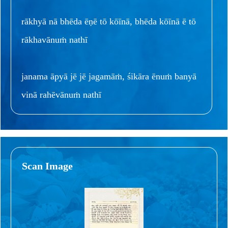
rākhyā nā bhēda ēṇē tō kōīnā, bhēda kōīnā ē tō
rākhavānuṁ nathī
janama āpyā jē jē jagamāṁ, śikāra ēnuṁ banyā
vinā rahēvānuṁ nathī
Scan Image