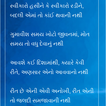
સ્વીકારો હસીને કે સ્વીકારો રડીને,
બદલી એમાં તો કાંઈ થવાની નથી
ગુમાવીશ સમય ખોટો જીવનમાં, મોત
સમય તો વધુ દેવાનું નથી
આવશે કઈ દિશામાંથી, ક્યારે કેવી
રીતે, અણસાર એનો આવવાનો નથી
રીત છે એની એવી અનોખી, રીત એની
તો જલદી સમજાવાની નથી