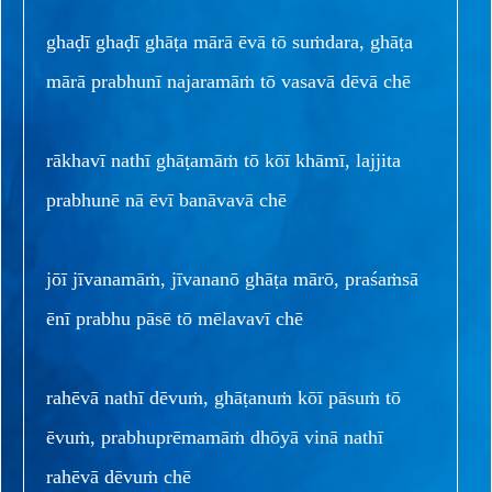
ghaḍī ghaḍī ghāṭa mārā ēvā tō suṁdara, ghāṭa
mārā prabhunī najaramāṁ tō vasavā dēvā chē
rākhavī nathī ghāṭamāṁ tō kōī khāmī, lajjita
prabhunē nā ēvī banāvavā chē
jōī jīvanamāṁ, jīvananō ghāṭa mārō, praśaṁsā
ēnī prabhu pāsē tō mēlavavī chē
rahēvā nathī dēvuṁ, ghāṭanuṁ kōī pāsuṁ tō
ēvuṁ, prabhuprēmamāṁ dhōyā vinā nathī
rahēvā dēvuṁ chē