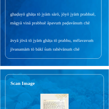
ghaḍayō ghāṭa tō jyāṁ sārō, jōyō jyāṁ prabhuē,
māgyā vinā prabhuē āpavuṁ paḍavānuṁ chē
āvyā jōvā tō jyāṁ ghāṭa tō prabhu, mēlavavuṁ
jīvanamāṁ tō bākī śuṁ rahēvānuṁ chē
Scan Image