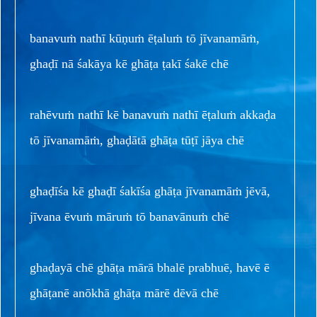
banavuṁ nathī kūṇuṁ ēṭaluṁ tō jīvanamāṁ,
ghaḍī nā śakāya kē ghāṭa ṭakī śakē chē
rahēvuṁ nathī kē banavuṁ nathī ēṭaluṁ akkaḍa
tō jīvanamāṁ, ghaḍātā ghāṭa tūṭī jāya chē
ghaḍīśa kē ghaḍī śakīśa ghāṭa jīvanamāṁ jēvā,
jīvana ēvuṁ māruṁ tō banavānuṁ chē
ghaḍayā chē ghāṭa mārā bhalē prabhuē, havē ē
ghāṭanē anōkhā ghāṭa mārē dēvā chē